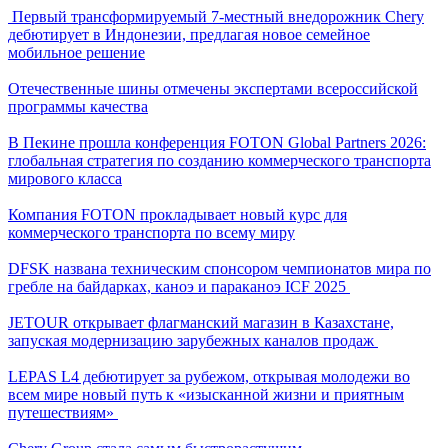
Первый трансформируемый 7-местный внедорожник Chery
дебютирует в Индонезии, предлагая новое семейное
мобильное решение
Отечественные шины отмечены экспертами всероссийской
программы качества
В Пекине прошла конференция FOTON Global Partners 2026:
глобальная стратегия по созданию коммерческого транспорта
мирового класса
Компания FOTON прокладывает новый курс для
коммерческого транспорта по всему миру
DFSK названа техническим спонсором чемпионатов мира по
гребле на байдарках, каноэ и параканоэ ICF 2025
JETOUR открывает флагманский магазин в Казахстане,
запуская модернизацию зарубежных каналов продаж
LEPAS L4 дебютирует за рубежом, открывая молодежи во
всем мире новый путь к «изысканной жизни и приятным
путешествиям»