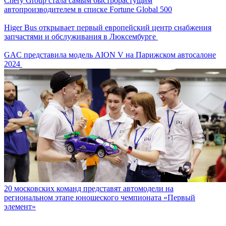
Chery Group стала самым быстрорастущим
автопроизводителем в списке Fortune Global 500
Higer Bus открывает первый европейский центр снабжения
запчастями и обслуживания в Люксембурге
GAC представила модель AION V на Парижском автосалоне
2024
20 московских команд представят автомодели на
региональном этапе юношеского чемпионата «Первый
элемент»