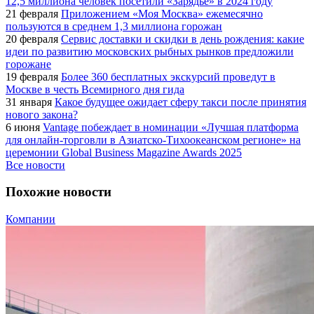
12,5 миллиона человек посетили «Зарядье» в 2024 году
21 февраля
Приложением «Моя Москва» ежемесячно
пользуются в среднем 1,3 миллиона горожан
20 февраля
Сервис доставки и скидки в день рождения: какие
идеи по развитию московских рыбных рынков предложили
горожане
19 февраля
Более 360 бесплатных экскурсий проведут в
Москве в честь Всемирного дня гида
31 января
Какое будущее ожидает сферу такси после принятия
нового закона?
6 июня
Vantage побеждает в номинации «Лучшая платформа
для онлайн-торговли в Азиатско-Тихоокеанском регионе» на
церемонии Global Business Magazine Awards 2025
Все новости
Похожие новости
Компании