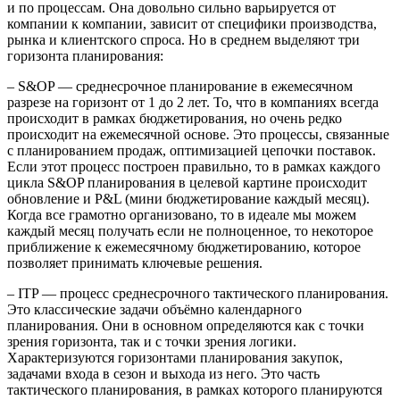
и по процессам. Она довольно сильно варьируется от
компании к компании, зависит от специфики производства,
рынка и клиентского спроса. Но в среднем выделяют три
горизонта планирования:
– S&OP — среднесрочное планирование в ежемесячном
разрезе на горизонт от 1 до 2 лет. То, что в компаниях всегда
происходит в рамках бюджетирования, но очень редко
происходит на ежемесячной основе. Это процессы, связанные
с планированием продаж, оптимизацией цепочки поставок.
Если этот процесс построен правильно, то в рамках каждого
цикла S&OP планирования в целевой картине происходит
обновление и P&L (мини бюджетирование каждый месяц).
Когда все грамотно организовано, то в идеале мы можем
каждый месяц получать если не полноценное, то некоторое
приближение к ежемесячному бюджетированию, которое
позволяет принимать ключевые решения.
– ITP — процесс среднесрочного тактического планирования.
Это классические задачи объёмно календарного
планирования. Они в основном определяются как с точки
зрения горизонта, так и с точки зрения логики.
Характеризуются горизонтами планирования закупок,
задачами входа в сезон и выхода из него. Это часть
тактического планирования, в рамках которого планируются