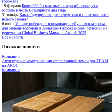
горожане
19 февраля
Более 360 бесплатных экскурсий проведут в
Москве в честь Всемирного дня гида
31 января
Какое будущее ожидает сферу такси после принятия
нового закона?
6 июня
Vantage побеждает в номинации «Лучшая платформа
для онлайн-торговли в Азиатско-Тихоокеанском регионе» на
церемонии Global Business Magazine Awards 2025
Все новости
Похожие новости
Компании
Антихрупкие коммуникации стали главной темой для TEAM
на АКОС
Компании