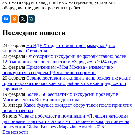
автоматизирует склад плитных материалов, установит
оборудование для покрасочных работ.
Последние новости
23 февраля
На ВДНХ подготовили программу ко Дню
защитника Отечества
22 февраля
От обзорных экскурсий до фотовыставок: более
12,5 миллиона человек посетили «Зарядье» в 2024 году
21 февраля
Приложением «Моя Москва» ежемесячно
пользуются в среднем 1,3 миллиона горожан
20 февраля
Сервис доставки и скидки в день рождения: какие
идеи по развитию московских рыбных рынков предложили
горожане
19 февраля
Более 360 бесплатных экскурсий проведут в
Москве в честь Всемирного дня гида
31 января
Какое будущее ожидает сферу такси после принятия
нового закона?
6 июня
Vantage побеждает в номинации «Лучшая платформа
для онлайн-торговли в Азиатско-Тихоокеанском регионе» на
церемонии Global Business Magazine Awards 2025
Все новости