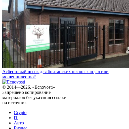
Асбестовый песок для британских школ: скандал или
мошенничество?
© 2014—2026, «Ecnovosti»
Запрещено копирование
материалов без указания ссылки
на источник.
Crypto
IT
Авто
Бизнес