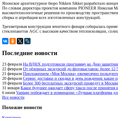
Японское архитектурное бюро Nikken Sikkei разработало кон
По словам директора проектов компании PIONEER Николая Мах
высокотехнологичные решения по производству пространствен
сборка и апробация всех изготовленных конструкций.
Трехметровая конструкция зенитного фонаря собиралась пример
стеклопакетов AGC с высоким качеством теплоизоляции, солн
Последние новости
23 февраля
На ВДНХ подготовили программу ко Дню защитник
22 февраля
От обзорных экскурсий до фотовыставок: более 12,
21 февраля
Приложением «Моя Москва» ежемесячно пользуются
20 февраля
Сервис доставки и скидки в день рождения: какие
19 февраля
Более 360 бесплатных экскурсий проведут в Москве
31 января
Какое будущее ожидает сферу такси после принятия н
6 июня
Vantage побеждает в номинации «Лучшая платформа для
Все новости
Похожие новости
Компании