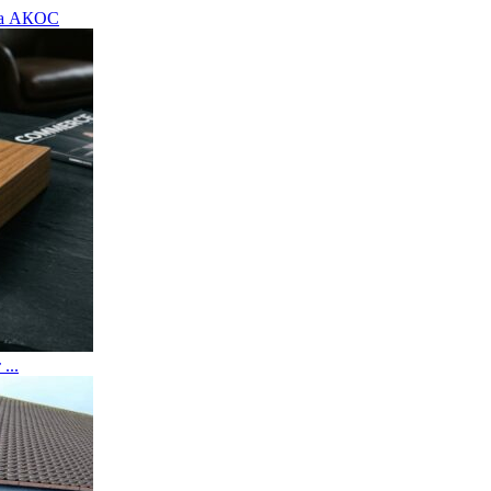
на АКОС
...