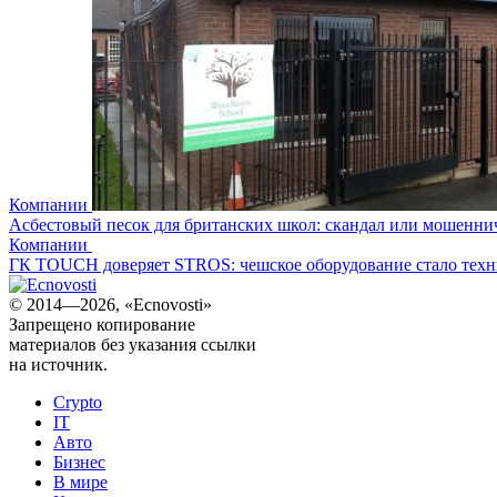
Компании
Асбестовый песок для британских школ: скандал или мошенни
Компании
ГК TOUCH доверяет STROS: чешское оборудование стало техни
© 2014—2026, «Ecnovosti»
Запрещено копирование
материалов без указания ссылки
на источник.
Crypto
IT
Авто
Бизнес
В мире