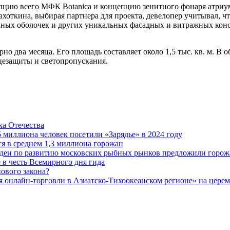
цепцию всего МФК Botanica и концепцию зенитного фонаря атри
откина, выбирая партнера для проекта, девелопер учитывал, ч
ных оболочек и других уникальных фасадных и витражных конс
но два месяца. Его площадь составляет около 1,5 тыс. кв. м. 
цезащиты и светопропускания.
а Отечества
5 миллиона человек посетили «Зарядье» в 2024 году
 в среднем 1,3 миллиона горожан
 идеи по развитию московских рыбных рынков предложили горож
 в честь Всемирного дня гида
ового закона?
 онлайн-торговли в Азиатско-Тихоокеанском регионе» на церемо