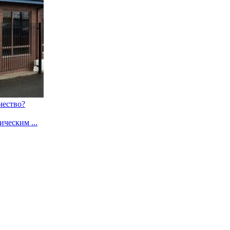
чество?
ческим ...