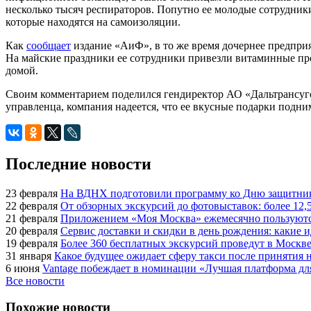
несколько тысяч респираторов. Попутно ее молодые сотрудни
которые находятся на самоизоляции.
Как
сообщает
издание «АиФ», в то же время дочернее предпр
На майские праздники ее сотрудники привезли витаминные пр
домой.
Своим комментарием поделился гендиректор АО «Дальтрансуго
управленца, компания надеется, что ее вкусные подарки подн
Последние новости
23 февраля
На ВДНХ подготовили программу ко Дню защитник
22 февраля
От обзорных экскурсий до фотовыставок: более 12,
21 февраля
Приложением «Моя Москва» ежемесячно пользуются
20 февраля
Сервис доставки и скидки в день рождения: какие
19 февраля
Более 360 бесплатных экскурсий проведут в Москве
31 января
Какое будущее ожидает сферу такси после принятия н
6 июня
Vantage побеждает в номинации «Лучшая платформа для
Все новости
Похожие новости