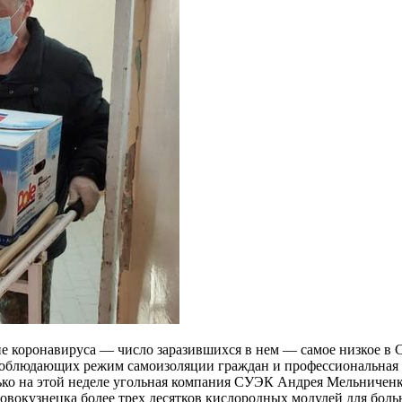
е коронавируса — число заразившихся в нем — самое низкое в С
 соблюдающих режим самоизоляции граждан и профессиональная 
олько на этой неделе угольная компания СУЭК Андрея Мельничен
вокузнецка более трех десятков кислородных модулей для боль