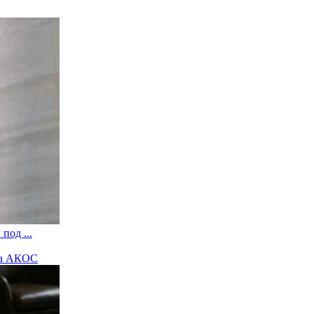
под ...
на АКОС