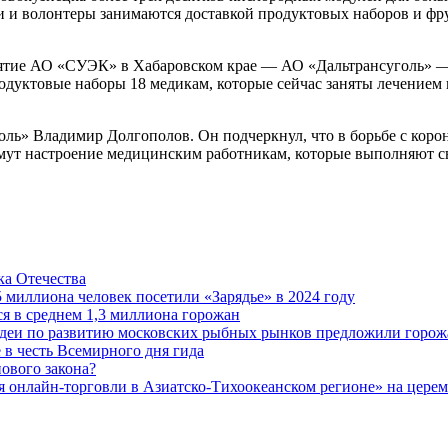
ки и волонтеры занимаются доставкой продуктовых наборов и ф
иятие АО «СУЭК» в Хабаровском крае — АО «Дальтрансуголь» —
одуктовые наборы 18 медикам, которые сейчас заняты лечением
ль» Владимир Долгополов. Он подчеркнул, что в борьбе с кор
имут настроение медицинским работникам, которые выполняют св
а Отечества
5 миллиона человек посетили «Зарядье» в 2024 году
 в среднем 1,3 миллиона горожан
 идеи по развитию московских рыбных рынков предложили горож
 в честь Всемирного дня гида
ового закона?
 онлайн-торговли в Азиатско-Тихоокеанском регионе» на церемо