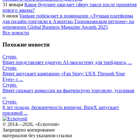
31 января
Какое будущее ожидает сферу такси после принятия
нового закона?
6 июня
Vantage побеждает в номинации «Лучшая платформа
для онлайн-торговли в Азиатско-Тихоокеанском регионе» на
церемонии Global Business Magazine Awards 2025
Все новости
Похожие новости
Crypto
Bitget представляет единую AI-экосистему для трейдинга, ...
Crypto
Bitget запускает кампанию «Fan Story: UEX Through Your
Eyes» с ...
Crypto
Bitget снижает комиссии на фьючерсную торговлю, усиливая
...
Crypto
8 лет позади, бесконечность впереди: BingX запускает
призовой ...
© 2014—2026, «Ecnovosti»
Запрещено копирование
материалов без указания ссылки