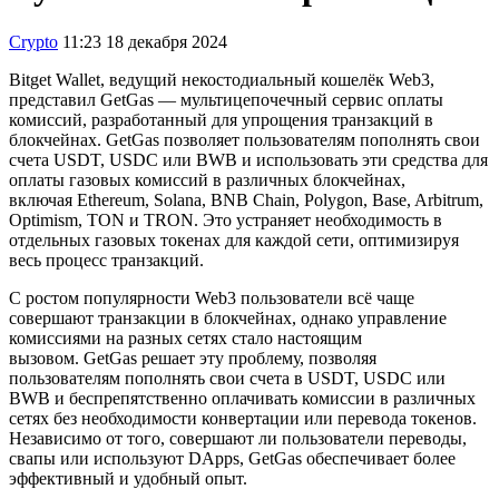
Crypto
11:23 18 декабря 2024
Bitget Wallet, ведущий некостодиальный кошелёк Web3,
представил GetGas — мультицепочечный сервис оплаты
комиссий, разработанный для упрощения транзакций в
блокчейнах. GetGas позволяет пользователям пополнять свои
счета USDT, USDC или BWB и использовать эти средства для
оплаты газовых комиссий в различных блокчейнах,
включая Ethereum, Solana, BNB Chain, Polygon, Base, Arbitrum,
Optimism, TON и TRON. Это устраняет необходимость в
отдельных газовых токенах для каждой сети, оптимизируя
весь процесс транзакций.
С ростом популярности Web3 пользователи всё чаще
совершают транзакции в блокчейнах, однако управление
комиссиями на разных сетях стало настоящим
вызовом. GetGas решает эту проблему, позволяя
пользователям пополнять свои счета в USDT, USDC или
BWB и беспрепятственно оплачивать комиссии в различных
сетях без необходимости конвертации или перевода токенов.
Независимо от того, совершают ли пользователи переводы,
свапы или используют DApps, GetGas обеспечивает более
эффективный и удобный опыт.