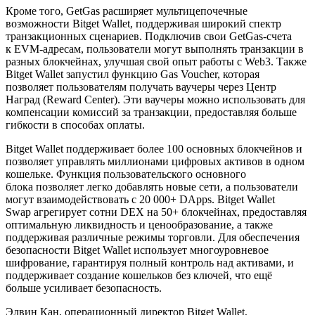
Кроме того, GetGas расширяет мультицепочечные
возможности Bitget Wallet, поддерживая широкий спектр
транзакционных сценариев. Подключив свои GetGas-счета
к EVM-адресам, пользователи могут выполнять транзакции в
разных блокчейнах, улучшая свой опыт работы с Web3. Также
Bitget Wallet запустил функцию Gas Voucher, которая
позволяет пользователям получать ваучеры через Центр
Наград (Reward Center). Эти ваучеры можно использовать для
компенсации комиссий за транзакции, предоставляя больше
гибкости в способах оплаты.
Bitget Wallet поддерживает более 100 основных блокчейнов и
позволяет управлять миллионами цифровых активов в одном
кошельке. Функция пользовательского основного
блока позволяет легко добавлять новые сети, а пользователи
могут взаимодействовать с 20 000+ DApps. Bitget Wallet
Swap агрегирует сотни DEX на 50+ блокчейнах, предоставляя
оптимальную ликвидность и ценообразование, а также
поддерживая различные режимы торговли. Для обеспечения
безопасности Bitget Wallet использует многоуровневое
шифрование, гарантируя полный контроль над активами, и
поддерживает создание кошельков без ключей, что ещё
больше усиливает безопасность.
Элвин Кан, операционный директор Bitget Wallet,