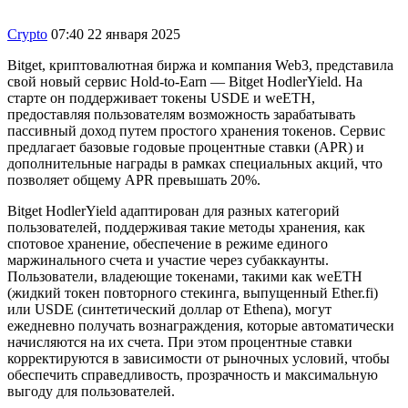
Crypto
07:40 22 января 2025
Bitget, криптовалютная биржа и компания Web3, представила
свой новый сервис Hold-to-Earn — Bitget HodlerYield. На
старте он поддерживает токены USDE и weETH,
предоставляя пользователям возможность зарабатывать
пассивный доход путем простого хранения токенов. Сервис
предлагает базовые годовые процентные ставки (APR) и
дополнительные награды в рамках специальных акций, что
позволяет общему APR превышать 20%.
Bitget HodlerYield адаптирован для разных категорий
пользователей, поддерживая такие методы хранения, как
спотовое хранение, обеспечение в режиме единого
маржинального счета и участие через субаккаунты.
Пользователи, владеющие токенами, такими как weETH
(жидкий токен повторного стекинга, выпущенный Ether.fi)
или USDE (синтетический доллар от Ethena), могут
ежедневно получать вознаграждения, которые автоматически
начисляются на их счета. При этом процентные ставки
корректируются в зависимости от рыночных условий, чтобы
обеспечить справедливость, прозрачность и максимальную
выгоду для пользователей.