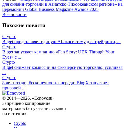
для онлайн-торговли в Азиатско-Тихоокеанском регионе» на
церемонии Global Business Magazine Awards 2025
Все новости
Похожие новости
Crypto
Bitget представляет единую AI-экосистему для трейдинга, ...
Crypto
Bitget запускает кампанию «Fan Story: UEX Through Your
Eyes» с ...
Crypto
Bitget снижает комиссии на фьючерсную торговлю, усиливая
...
Crypto
8 лет позади, бесконечность впереди: BingX запускает
призовой ...
© 2014—2026, «Ecnovosti»
Запрещено копирование
материалов без указания ссылки
на источник.
Crypto