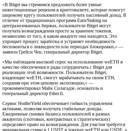
«В Bitget мы стремимся предложить более умные
инвестиционные решения в криптовалюте, которые помогут
широкому кругу пользователей получать пассивный доход. В
отличие от традиционных программ Earn/Staking на
централизованных биржах, пользователи Bitget могут
получать вознаграждения просто за хранение токенов,
независимо от того, в каком аккаунте они находятся. Это
упрощает процесс заработка и устраняет необходимость
беспокоиться о ликвидности или периодах блокировки,» —
заявила Грейси Чен, генеральный директор Bitget.
«Мы наблюдаем высокий спрос на использование weETH в
качестве обеспечения и рады сотрудничать с Bitget для
реализации этой возможности. Пользователи Bitget,
владеющие weETH, смогут зарабатывать на своем ETH,
сохраняя при этом ценовую экспозицию,» —
прокомментировал Майк Силагадзе, основатель и
генеральный директор Ether.fi.
Сервис HodlerYield обеспечивает гибкость управления
активами, позволяя получать стабильные доходы.
Ежедневные снимки баланса пользователей в разных
аккаунтах (спотовых, контрактных и стратегических)
определяют право на вознаграждения. Для участия требуется
минимальная сумма в 1 USDT в токенах weETH или USDE, а