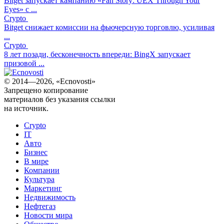
Bitget запускает кампанию «Fan Story: UEX Through Your
Eyes» с ...
Crypto
Bitget снижает комиссии на фьючерсную торговлю, усиливая
...
Crypto
8 лет позади, бесконечность впереди: BingX запускает
призовой ...
© 2014—2026, «Ecnovosti»
Запрещено копирование
материалов без указания ссылки
на источник.
Crypto
IT
Авто
Бизнес
В мире
Компании
Культура
Маркетинг
Недвижимость
Нефтегаз
Новости мира