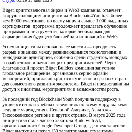
Crypto
05:29 27 мая 2025
Bitget, криптовалютная биржа и Web3-компания, отмечает
вторую годовщину инициативы Blockchain4Youth. С более
чем 8 000 участников по всему миру и свыше 3 000 выданных
сертификатов, программа продолжает предлагать обучающие
программы и инструменты, которые необходимы для
формирования будущего блокчейна и инноваций в Web3.
Успех инициативы основан на ее миссии — преодолеть
разрыв в знаниях между развивающимися технологиями и
молодежной аудиторией, особенно среди студентов, молодых
разработчиков и начинающих предпринимателей. Через
флагманский проект Bitget Builders компания запустила
глобальное расширение, организовав серию офлайн-
мероприятий, пригласив криптоэнтузиастов из разных стран
для совместного развития экосистемы Bitget и предоставив им
доступ к инсайтам, мероприятиям и возможностям роста.
За последний год Blockchain4Youth получила поддержку в
университетах и учебных заведениях по всему миру, включая
ведущие учреждения в Северной Америке, Азиатско-
Тихоокеанском регионе и других странах. В марте 2025 года
инициатива стала частью хакатона Build with AI,
организованного Google Developer Group, где представители
Bitget выступили перед 130 талантливыми студентами,