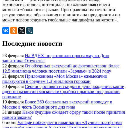
технология, полная потенциала, но ожидающая своего
момента «большого взрыва». При правильном сочетании
регулирования, образования и принятия на предприятии он
может переопределить глобальные ландшафты занятости».
Последние новости
23 февраля
На ВДНХ подготовили программу ко Дню
защитника Отечества
22 февраля
От обзорных экскурсий до фотовыставок: более
12,5 миллиона человек посетили «Зарядье» в 2024 году
21 февраля
Приложением «Моя Москва» ежемесячно
пользуются в среднем 1,3 миллиона горожан
20 февраля
Сервис доставки и скидки в день рождения: какие
идеи по развитию московских рыбных рынков предложили
горожане
19 февраля
Более 360 бесплатных экскурсий проведут в
Москве в честь Всемирного дня гида
31 января
Какое будущее ожидает сферу такси после принятия
нового закона?
6 июня
Vantage побеждает в номинации «Лучшая платформа
для онлайн-торговли в Азиатско-Тихоокеанском регионе» на