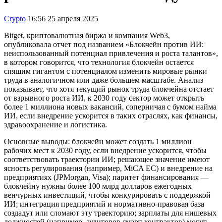
Crypto
16:56 25 апреля 2025
Bitget, криптовалютная биржа и компания Web3,
опубликовала отчет под названием «Блокчейн против ИИ:
неиспользованный потенциал привлечения и роста талантов»,
в котором говорится, что технология блокчейн остается
спящим гигантом с потенциалом изменить мировые рынки
труда в аналогичном или даже большем масштабе. Анализ
показывает, что хотя текущий рынок труда блокчейна отстает
от взрывного роста ИИ, к 2030 году сектор может открыть
более 1 миллиона новых вакансий, соперничая с бумом найма
ИИ, если внедрение ускорится в таких отраслях, как финансы,
здравоохранение и логистика.
Основные выводы: блокчейн может создать 1 миллион
рабочих мест к 2030 году, если внедрение ускорится, чтобы
соответствовать траектории ИИ; решающее значение имеют
ясность регулирования (например, MiCA ЕС) и внедрение на
предприятиях (JPMorgan, Visa); паритет финансирования —
блокчейну нужны более 100 млрд долларов ежегодных
венчурных инвестиций, чтобы конкурировать с поддержкой
ИИ; интеграция предприятий и нормативно-правовая база
создадут или сломают эту траекторию; зарплаты для нишевых
должностей (например, аудиторов смарт-контрактов) могут