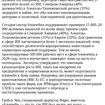
превзойти коллег из ИИ; Северная Америка (40%
должностей) и Азиатско-Тихоокеанский регион (35%)
лидируют в найме, что обусловлено инновационными
центрами и политикой, благоприятной для криптовалют.
Сегодня сектор блокчейна поддерживает примерно 15 000–20
000 активных вакансий по всему миру, причем спрос
сосредоточен в Северной Америке (40%), Азиатско-
Тихоокеанском регионе (35%) и Европе (20%). Для сравнения,
в сфере ИИ насчитывается более 1 миллиона вакансий, чему
способствуют десятилетия корпоративных инвестиций и
нормативно-правовой поддержки. Тем не менее,
прогнозируемые 500 000 рабочих мест в сфере блокчейна к
2028 году, хотя и впечатляют, намекают лишь на часть его
потенциала. Эксперты утверждают, что имитация
катализаторов роста ИИ, таких как внедрение на
предприятиях и нормативная ясность, может подтолкнуть
блокчейн к буму найма. Например, регулирование рынков
криптоактивов (MiCA) ЕС и корпоративные пилотные
проекты таких фирм, как JPMorgan (Onyx) и Visa (интеграция
USDC), уже сигнализируют о переходе к
институциональному принятию.
Грейси Чен, генеральный директор Bitget, заметила:
«Блокчейн — это то, где ИИ был десять лет назад —