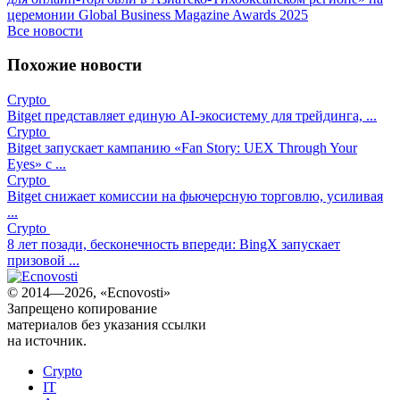
церемонии Global Business Magazine Awards 2025
Все новости
Похожие новости
Crypto
Bitget представляет единую AI-экосистему для трейдинга, ...
Crypto
Bitget запускает кампанию «Fan Story: UEX Through Your
Eyes» с ...
Crypto
Bitget снижает комиссии на фьючерсную торговлю, усиливая
...
Crypto
8 лет позади, бесконечность впереди: BingX запускает
призовой ...
© 2014—2026, «Ecnovosti»
Запрещено копирование
материалов без указания ссылки
на источник.
Crypto
IT