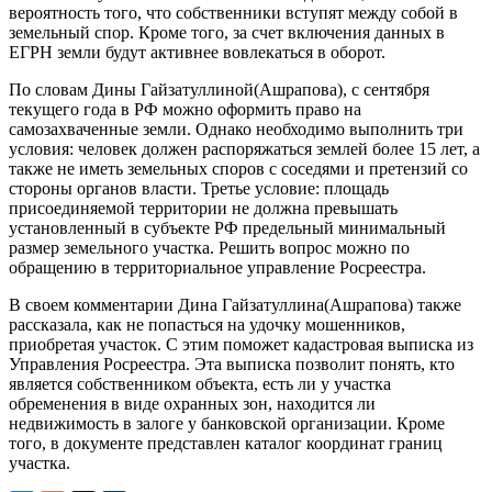
вероятность того, что собственники вступят между собой в
земельный спор. Кроме того, за счет включения данных в
ЕГРН земли будут активнее вовлекаться в оборот.
По словам Дины Гайзатуллиной(Ашрапова), с сентября
текущего года в РФ можно оформить право на
самозахваченные земли. Однако необходимо выполнить три
условия: человек должен распоряжаться землей более 15 лет, а
также не иметь земельных споров с соседями и претензий со
стороны органов власти. Третье условие: площадь
присоединяемой территории не должна превышать
установленный в субъекте РФ предельный минимальный
размер земельного участка. Решить вопрос можно по
обращению в территориальное управление Росреестра.
В своем комментарии Дина Гайзатуллина(Ашрапова) также
рассказала, как не попасться на удочку мошенников,
приобретая участок. С этим поможет кадастровая выписка из
Управления Росреестра. Эта выписка позволит понять, кто
является собственником объекта, есть ли у участка
обременения в виде охранных зон, находится ли
недвижимость в залоге у банковской организации. Кроме
того, в документе представлен каталог координат границ
участка.