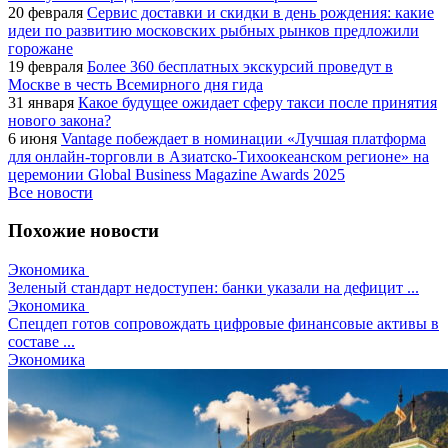
20 февраля
Сервис доставки и скидки в день рождения: какие
идеи по развитию московских рыбных рынков предложили
горожане
19 февраля
Более 360 бесплатных экскурсий проведут в
Москве в честь Всемирного дня гида
31 января
Какое будущее ожидает сферу такси после принятия
нового закона?
6 июня
Vantage побеждает в номинации «Лучшая платформа
для онлайн-торговли в Азиатско-Тихоокеанском регионе» на
церемонии Global Business Magazine Awards 2025
Все новости
Похожие новости
Экономика
Зеленый стандарт недоступен: банки указали на дефицит ...
Экономика
Спецдеп готов сопровождать цифровые финансовые активы в
составе ...
Экономика