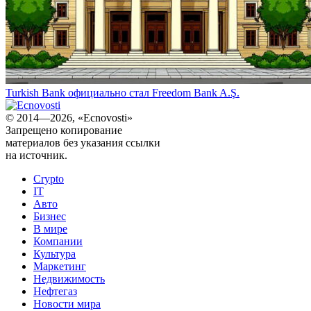
Turkish Bank официально стал Freedom Bank A.Ş.
© 2014—2026, «Ecnovosti»
Запрещено копирование
материалов без указания ссылки
на источник.
Crypto
IT
Авто
Бизнес
В мире
Компании
Культура
Маркетинг
Недвижимость
Нефтегаз
Новости мира