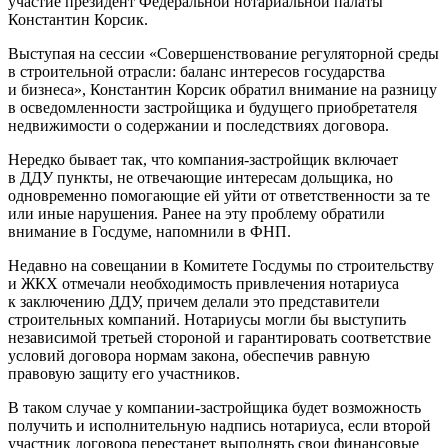
участие президент Федеральной нотариальной палаты
Константин Корсик.
Выступая на сессии «Совершенствование регуляторной среды
в строительной отрасли: баланс интересов государства
и бизнеса», Константин Корсик обратил внимание на разницу
в осведомленности застройщика и будущего приобретателя
недвижимости о содержании и последствиях договора.
Нередко бывает так, что компания-застройщик включает
в ДДУ пункты, не отвечающие интересам дольщика, но
одновременно помогающие ей уйти от ответственности за те
или иные нарушения. Ранее на эту проблему обратили
внимание в Госдуме, напомнили в ФНП.
Недавно на совещании в Комитете Госдумы по строительству
и ЖКХ отмечали необходимость привлечения нотариуса
к заключению ДДУ, причем делали это представители
строительных компаний. Нотариусы могли бы выступить
независимой третьей стороной и гарантировать соответствие
условий договора нормам закона, обеспечив равную
правовую защиту его участников.
В таком случае у компании-застройщика будет возможность
получить и исполнительную надпись нотариуса, если второй
участник договора перестанет выполнять свои финансовые