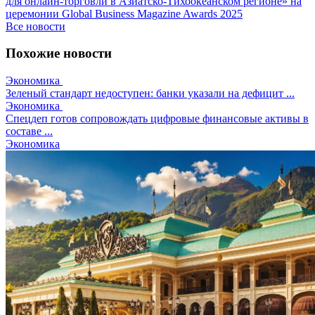
для онлайн-торговли в Азиатско-Тихоокеанском регионе» на
церемонии Global Business Magazine Awards 2025
Все новости
Похожие новости
Экономика
Зеленый стандарт недоступен: банки указали на дефицит ...
Экономика
Спецдеп готов сопровождать цифровые финансовые активы в
составе ...
Экономика