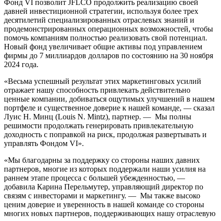
Фонд VI позволит JFLCO продолжить реализацию своей
давней инвестиционной стратегии, используя более трех
десятилетий специализированных отраслевых знаний и
продемонстрированных операционных возможностей, чтобы
помочь компаниям полностью реализовать свой потенциал.
Новый фонд увеличивает общие активы под управлением
фирмы до 7 миллиардов долларов по состоянию на 30 ноября
2024 года.
«Весьма успешный результат этих маркетинговых усилий
отражает нашу способность привлекать действительно
ценные компании, добиваться ощутимых улучшений в нашем
портфеле и существенное доверие к нашей команде, — сказал
Луис Н. Минц (Louis N. Mintz), партнер. — Мы полны
решимости продолжать генерировать привлекательную
доходность с поправкой на риск, продолжая развертывать и
управлять Фондом VI».
«Мы благодарны за поддержку со стороны наших давних
партнеров, многие из которых поддержали наши усилия на
раннем этапе процесса с большей убежденностью, —
добавила Карина Перельмутер, управляющий директор по
связям с инвесторами и маркетингу. — Мы также высоко
ценим доверие и уверенность в нашей команде со стороны
многих новых партнеров, поддерживающих нашу отраслевую