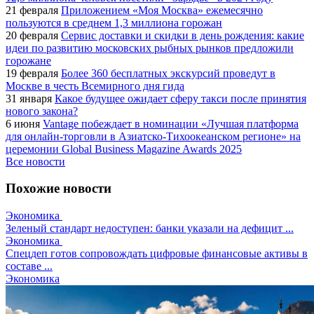
21 февраля
Приложением «Моя Москва» ежемесячно
пользуются в среднем 1,3 миллиона горожан
20 февраля
Сервис доставки и скидки в день рождения: какие
идеи по развитию московских рыбных рынков предложили
горожане
19 февраля
Более 360 бесплатных экскурсий проведут в
Москве в честь Всемирного дня гида
31 января
Какое будущее ожидает сферу такси после принятия
нового закона?
6 июня
Vantage побеждает в номинации «Лучшая платформа
для онлайн-торговли в Азиатско-Тихоокеанском регионе» на
церемонии Global Business Magazine Awards 2025
Все новости
Похожие новости
Экономика
Зеленый стандарт недоступен: банки указали на дефицит ...
Экономика
Спецдеп готов сопровождать цифровые финансовые активы в
составе ...
Экономика