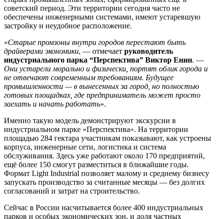
советский период. Эти территории сегодня часто не
обеспечены инженерными системами, имеют устаревшую
застройку и неудобное расположение.
«
Старые промзоны внутри городов перестают быть
драйверами экономики
, — отмечает
руководитель
индустриального парка “Перспектива” Виктор Енин
. —
Они устарели морально и физически, портят облик города и
не отвечают современным требованиям. Будущее
промышленности — в вынесенных за город, но полностью
готовых площадках, где предприниматель может просто
заехать и начать работать
».
Именно такую модель демонстрируют экскурсии в
индустриальном парке «Перспектива». На территории
площадью 284 гектара участникам показывают, как устроены
корпуса, инженерные сети, логистика и система
обслуживания. Здесь уже работают около 170 предприятий,
ещё более 150 смогут разместиться в ближайшие годы.
Формат Light Industrial позволяет малому и среднему бизнесу
запускать производство за считанные месяцы — без долгих
согласований и затрат на строительство.
Сейчас в России насчитывается более 400 индустриальных
парков и особых экономических зон, и доля частных