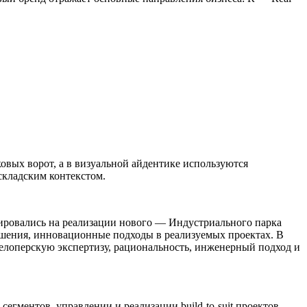
вых ворот, а в визуальной айдентике используются
складским контекстом.
сировались на реализации нового — Индустриального парка
ешения, инновационные подходы в реализуемых проектах. В
елоперскую экспертизу, рациональность, инженерный подход и
гментов, управлении и реализации build-to-suit проектов.