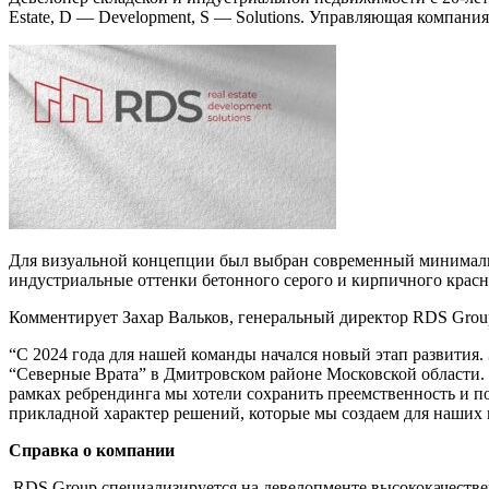
Estate, D — Development, S — Solutions. Управляющая компан
Для визуальной концепции был выбран современный минималис
индустриальные оттенки бетонного серого и кирпичного красн
Комментирует Захар Вальков, генеральный директор RDS Grou
“С 2024 года для нашей команды начался новый этап развития
“Северные Врата” в Дмитровском районе Московской области.
рамках ребрендинга мы хотели сохранить преемственность и п
прикладной характер решений, которые мы создаем для наших 
Справка о компании
RDS Group специализируется на девелопменте высококачественн