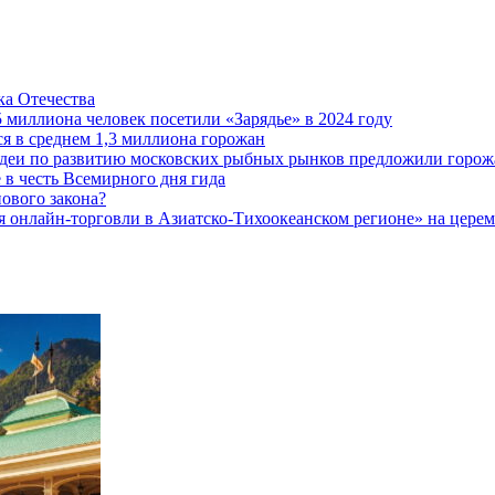
а Отечества
5 миллиона человек посетили «Зарядье» в 2024 году
 в среднем 1,3 миллиона горожан
 идеи по развитию московских рыбных рынков предложили горож
 в честь Всемирного дня гида
ового закона?
 онлайн-торговли в Азиатско-Тихоокеанском регионе» на церемо