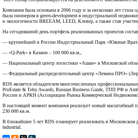
Компания была основана в 2006 году и за несколько лет стал
была пионером в green-development в индустриальной недвиж
и экологичности BREEAM, LEED, Клевер, а также став участ
На сегодняшний день портфель реализованных проектов составл
— крупнейший в России Индустриальный Парк «Южные Врата»,
— «Q-Park» в Казани – 100 000 кв.м.,
— Национальный центр логистики «Ашан» в Московской област
— Федеральный распределительный центр «Лемана ПРО» (Леруа
RDS является обладателем многочисленных профессиональных на
ProEstate & Toby Awards, Russian Business Guide, ТПП РФ и 
России и АРКН (Ассоциации Рынка Коммерческой Недвижимо
В настоящий момент компания реализует новый масштабный пр
230 000 кв.м.
В ближайшие 5 лет RDS планирует реализовать в Московском р
industrial.