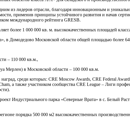
а одним из лидеров отрасли, благодаря инновационным и уникал
имости, применив принципы устойчивого развития и начав серт
ником международного рейтинга GRESB.
яет более 1 000 000 кв. м. высококачественных площадей класса
 в Домодедово Московской области общей площадью более 640 
и – 110 000 кв.м.,
 Мерлен) в Московской области – 100 000 кв.м.
град, среди которых: CRE Moscow Awards, CRE Federal Awards, E
AmCham, а также участником сообщества CRE League – Лиги про
сти).
оект Индустриального парка «Северные Врата» в с. Белый Рас
егионе порядка 500 000 м2 высококачественных производственн