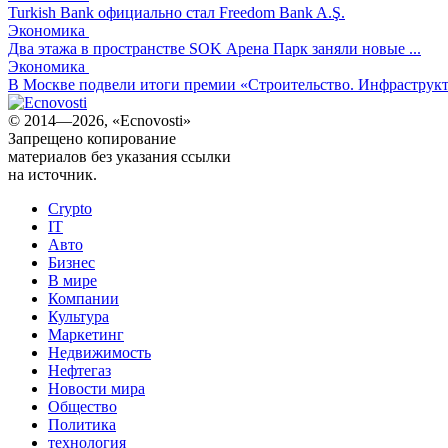
Turkish Bank официально стал Freedom Bank A.Ş.
Экономика
Два этажа в пространстве SOK Арена Парк заняли новые ...
Экономика
В Москве подвели итоги премии «Строительство. Инфраструктур
© 2014—2026, «Ecnovosti»
Запрещено копирование
материалов без указания ссылки
на источник.
Crypto
IT
Авто
Бизнес
В мире
Компании
Культура
Маркетинг
Недвижимость
Нефтегаз
Новости мира
Общество
Политика
технология