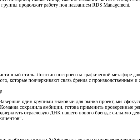
ия группы продолжит работу под названием RDS Management.
тичный стиль. Логотип построен на графической метафоре доко
ого, которые подчеркивают связь бренда с производственным и 
p
.​ Завершив один крупный знаковый для рынка проект, мы сфоку
 Команда сохранила амбиции, готова применить проверенные р
одчеркнуть отраслевую ДНК нашего нового бренда: сильную дев
клиентов”.
ых объектов класса А/А+ для складского и производственного се