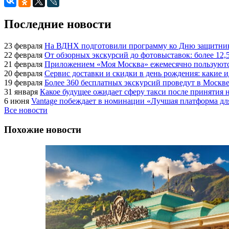
Последние новости
23 февраля
На ВДНХ подготовили программу ко Дню защитник
22 февраля
От обзорных экскурсий до фотовыставок: более 12,
21 февраля
Приложением «Моя Москва» ежемесячно пользуются
20 февраля
Сервис доставки и скидки в день рождения: какие
19 февраля
Более 360 бесплатных экскурсий проведут в Москве
31 января
Какое будущее ожидает сферу такси после принятия н
6 июня
Vantage побеждает в номинации «Лучшая платформа для
Все новости
Похожие новости