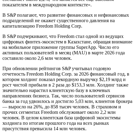
показателем в международном контексте».
В S&P полагают, что развитие финансовых и нефинансовых
подразделений не окажет существенного давления на
капитализацию Freedom Holding Corp.
В S&P подчеркивают, что Freedom стал одной из ведущих
цифровых финтех-экосистем в Казахстане, обращая внимание
на мобильное приложение группы SuperApp. Число его
активных пользователей в месяц (MAU) в марте 2026 года
составило около 2,6 млн человек.
При обновлении рейтингов S&P учитывал годовую
отчетность Freedom Holding Corp. за 2026 финансовый год, в
котором холдинг показал рекордную выручку $2,19 млрд и
рост чистой прибыли в 2 раза до $153,3 млн. Холдинг также
значительно нарастил клиентскую базу в ключевых
направлениях бизнеса. Так, число пользователей сервисов
банка за год удвоилось и достигло 5,03 млн, клиентов брокера
— выросло на 26%, до 858 тысяч человек. В страховом и
прочих сегментах Freedom обслуживает около 2,2 млн
человек. В целом клиентская база цифровой экосистемы
холдинга по итогам прошлого года на всех рынках
присутствия превысила 14 млн человек.