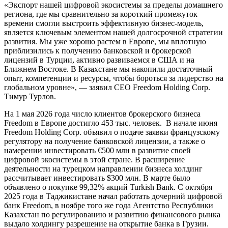
«Экспорт нашей цифровой экосистемы за пределы домашнего
региона, где мы сравнительно за короткий промежуток
времени смогли выстроить эффективную бизнес-модель,
является ключевым элементом нашей долгосрочной стратегии
развития. Мы уже хорошо растем в Европе, мы вплотную
приблизились к получению банковской и брокерской
лицензий в Турции, активно развиваемся в США и на
Ближнем Востоке. В Казахстане мы накопили достаточный
опыт, компетенции и ресурсы, чтобы бороться за лидерство на
глобальном уровне», — заявил СЕО Freedom Holding Corp.
Тимур Турлов.
На 1 мая 2026 года число клиентов брокерского бизнеса
Freedom в Европе достигло 453 тыс. человек. В начале июня
Freedom Holding Corp. объявил о подаче заявки французскому
регулятору на получение банковской лицензии, а также о
намерении инвестировать €500 млн в развитие своей
цифровой экосистемы в этой стране. В расширение
деятельности на турецком направлении бизнеса холдинг
рассчитывает инвестировать $300 млн. В марте было
объявлено о покупке 99,32% акций Turkish Bank. С октября
2025 года в Таджикистане начал работать дочерний цифровой
банк Freedom, в ноябре того же года Агентство Республики
Казахстан по регулированию и развитию финансового рынка
выдало холдингу разрешение на открытие банка в Грузии.