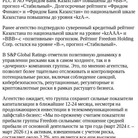
PLC и АО «Фридом Банк Казахстан» повышены до «BB-»,
прогноз «Стабильный». Долгосрочные рейтинги «Фридом
Финанс» и «Фридом Банк Казахстан» по национальной шкале
Казахстана повышены до уровня «kzA-».
Ранее агентство подтвердило суверенный кредитный рейтинг
Казахстана по национальной шкале на уровне «kzAAA» и
«BBB»-с «позитивным» прогнозом. Рейтинг Freedom Holding
Corp. остался на уровне «В-», прогноз «Стабильный».
В S&P Global Ratings отметили позитивную динамику в
управлении рисками как в самом холдинге, так и в
«дочерних» компаниях группы. Это, по мнению агентства,
позволит более тщательно отслеживать и контролировать
потенциальные риски, включая соблюдение санкций,
кибербезопасность, репутационные, регуляторные и
криптовалютные риски в рамках растущего бизнеса.
Агентство ожидает, что группа сохранит сильные показатели
капитализации в ближайшие 12-24 месяца, несмотря на
продолжающиеся инвестиции в телекоммуникационный и
лайфстайл-бизнес: «Мы по-прежнему считаем показатели
прибыли группы Freedom сильными: отношение средней
прибыли от основной деятельности за три года (март 2024 г. –
март 2026 г.) к активам, взвешенным с учетом риска,
составляет около 2,2%, что является все еще высоким