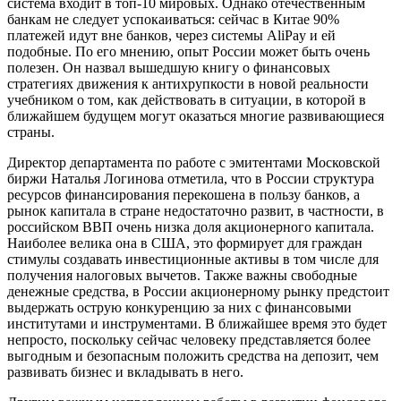
система входит в топ-10 мировых. Однако отечественным
банкам не следует успокаиваться: сейчас в Китае 90%
платежей идут вне банков, через системы AliPay и ей
подобные. По его мнению, опыт России может быть очень
полезен. Он назвал вышедшую книгу о финансовых
стратегиях движения к антихрупкости в новой реальности
учебником о том, как действовать в ситуации, в которой в
ближайшем будущем могут оказаться многие развивающиеся
страны.
Директор департамента по работе с эмитентами Московской
биржи Наталья Логинова отметила, что в России структура
ресурсов финансирования перекошена в пользу банков, а
рынок капитала в стране недостаточно развит, в частности, в
российском ВВП очень низка доля акционерного капитала.
Наиболее велика она в США, это формирует для граждан
стимулы создавать инвестиционные активы в том числе для
получения налоговых вычетов. Также важны свободные
денежные средства, в России акционерному рынку предстоит
выдержать острую конкуренцию за них с финансовыми
институтами и инструментами. В ближайшее время это будет
непросто, поскольку сейчас человеку представляется более
выгодным и безопасным положить средства на депозит, чем
развивать бизнес и вкладывать в него.