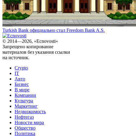
Turkish Bank официально стал Freedom Bank A.Ş.
© 2014—2026, «Ecnovosti»
Запрещено копирование
материалов без указания ссылки
на источник.
Crypto
IT
Авто
Бизнес
В мире
Компании
Культура
Маркетинг
Недвижимость
Нефтегаз
Новости мира
Общество
Политика