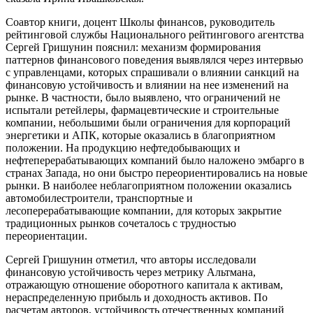
Соавтор книги, доцент Школы финансов, руководитель
рейтинговой службы Национального рейтингового агентства
Сергей Гришунин пояснил: механизм формирования
паттернов финансового поведения выявлялся через интервью
с управленцами, которых спрашивали о влиянии санкций на
финансовую устойчивость и влиянии на нее изменений на
рынке. В частности, было выявлено, что ограничений не
испытали ретейлеры, фармацевтические и строительные
компании, небольшими были ограничения для корпораций
энергетики и АПК, которые оказались в благоприятном
положении. На продукцию нефтедобывающих и
нефтеперерабатывающих компаний было наложено эмбарго в
странах Запада, но они быстро переориентировались на новые
рынки. В наиболее неблагоприятном положении оказались
автомобилестроители, транспортные и
лесоперерабатывающие компании, для которых закрытие
традиционных рынков сочеталось с трудностью
переориентации.
Сергей Гришунин отметил, что авторы исследовали
финансовую устойчивость через метрику Альтмана,
отражающую отношение оборотного капитала к активам,
нераспределенную прибыль и доходность активов. По
расчетам авторов, устойчивость отечественных компаний