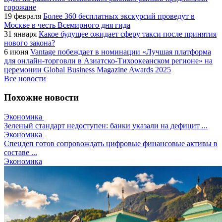
горожане
19 февраля
Более 360 бесплатных экскурсий проведут в
Москве в честь Всемирного дня гида
31 января
Какое будущее ожидает сферу такси после принятия
нового закона?
6 июня
Vantage побеждает в номинации «Лучшая платформа
для онлайн-торговли в Азиатско-Тихоокеанском регионе» на
церемонии Global Business Magazine Awards 2025
Все новости
Похожие новости
Экономика
Зеленый стандарт недоступен: банки указали на дефицит ...
Экономика
Спецдеп готов сопровождать цифровые финансовые активы в
составе ...
Экономика