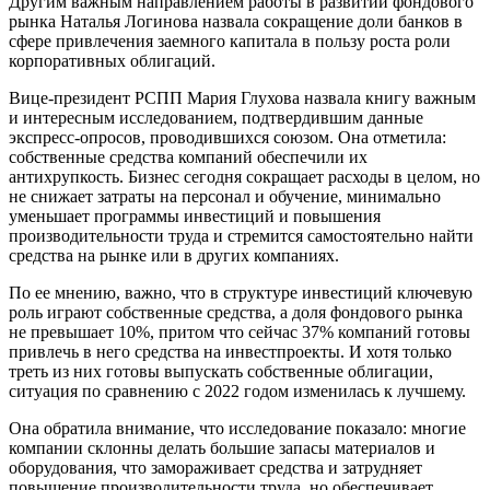
Другим важным направлением работы в развитии фондового
рынка Наталья Логинова назвала сокращение доли банков в
сфере привлечения заемного капитала в пользу роста роли
корпоративных облигаций.
Вице-президент РСПП Мария Глухова назвала книгу важным
и интересным исследованием, подтвердившим данные
экспресс-опросов, проводившихся союзом. Она отметила:
собственные средства компаний обеспечили их
антихрупкость. Бизнес сегодня сокращает расходы в целом, но
не снижает затраты на персонал и обучение, минимально
уменьшает программы инвестиций и повышения
производительности труда и стремится самостоятельно найти
средства на рынке или в других компаниях.
По ее мнению, важно, что в структуре инвестиций ключевую
роль играют собственные средства, а доля фондового рынка
не превышает 10%, притом что сейчас 37% компаний готовы
привлечь в него средства на инвестпроекты. И хотя только
треть из них готовы выпускать собственные облигации,
ситуация по сравнению с 2022 годом изменилась к лучшему.
Она обратила внимание, что исследование показало: многие
компании склонны делать большие запасы материалов и
оборудования, что замораживает средства и затрудняет
повышение производительности труда, но обеспечивает