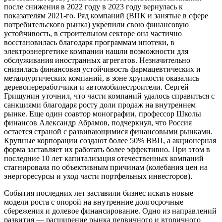
после снижения в 2022 году в 2023 году вернулась к
показателям 2021-го. Ряд компаний (ВПК и занятые в сфере
потребительского рынка) укрепили свою финансовую
устойчивость, в строительном секторе она частично
восстановилась благодаря программам ипотеки, в
электроэнергетике компании нашли возможности для
обслуживания иностранных агрегатов. Незначительно
снизилась финансовая устойчивость фармацевтических и
металлургических компаний, в зоне хрупкости оказались
деревопереработчики и автомобилестроители. Сергей
Гришунин уточнил, что части компаний удалось справиться с
санкциями благодаря росту доли продаж на внутреннем
рынке. Еще один соавтор монографии, профессор Школы
финансов Александр Абрамов, подчеркнул, что Россия
остается страной с развивающимися финансовыми рынками.
Крупные корпорации создают более 50% ВВП, а акционерная
форма заставляет их работать более эффективно. При этом в
последние 10 лет капитализация отечественных компаний
стагнировала по объективным причинам (колебания цен на
энергоресурсы и уход части портфельных инвесторов).
События последних лет заставили бизнес искать новые
модели роста с опорой на внутренние долгосрочные
сбережения и долевое финансирование. Одно из направлений
развития — расширение рынка первичного и вторичного