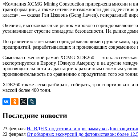
«Компания XCMG Mining Construction привержена миссии и ви
трансформации, а также сетевые возможности для содействия 
класса», — сказал Гэн Цзявэнь (Geng Jiawen), генеральный дир
Океания, высококлассный рынок мирового горнодобывающего о
устанавливает строгие стандарты безопасности. На рынке дом
По сравнению с легкими горнодобывающими грузовиками, кру
предприятий, разрабатывающих и производящих современное г
Самосвал с жесткой рамой XCMG XDE260 — это классическая м
экспортируется в Европу, Южную Америку и на другие междун
производительности и адаптации к различным сложным услови
производительность по сравнению с продуктами того же тонна
XDE260 также легко разбирать, собирать, транспортировать и
массой более 400 тонн.
Последние новости
23 февраля
На ВДНХ подготовили программу ко Дню защитник
22 февраля
От обзорных экскурсий до фотовыставок: более 12,