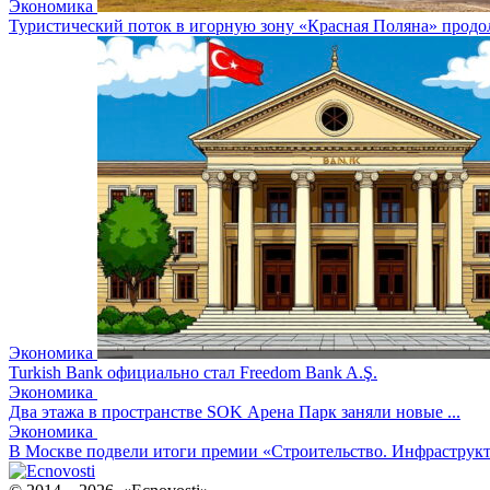
Экономика
Туристический поток в игорную зону «Красная Поляна» продол
Экономика
Turkish Bank официально стал Freedom Bank A.Ş.
Экономика
Два этажа в пространстве SOK Арена Парк заняли новые ...
Экономика
В Москве подвели итоги премии «Строительство. Инфраструктур