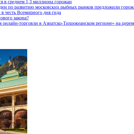
 в среднем 1,3 миллиона горожан
 идеи по развитию московских рыбных рынков предложили горож
 в честь Всемирного дня гида
ового закона?
 онлайн-торговли в Азиатско-Тихоокеанском регионе» на церемо