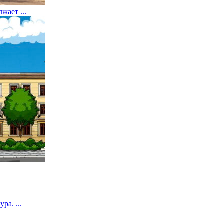
жает ...
а. ...