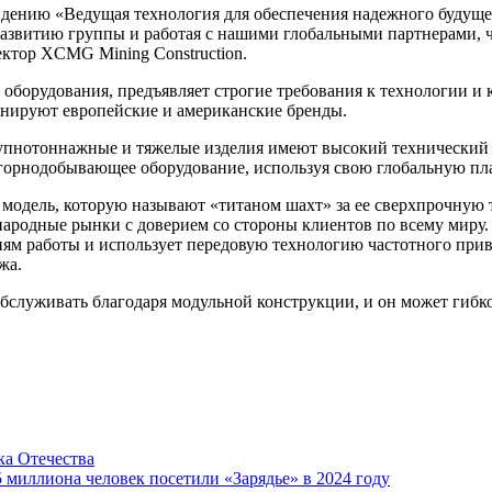
дению «Ведущая технология для обеспечения надежного будуще
развитию группы и работая с нашими глобальными партнерами, 
ектор XCMG Mining Construction.
борудования, предъявляет строгие требования к технологии и 
инируют европейские и американские бренды.
пнотоннажные и тяжелые изделия имеют высокий технический 
орнодобывающее оборудование, используя свою глобальную пла
одель, которую называют «титаном шахт» за ее сверхпрочную 
ародные рынки с доверием со стороны клиентов по всему миру
ям работы и использует передовую технологию частотного прив
жа.
 обслуживать благодаря модульной конструкции, и он может гиб
а Отечества
5 миллиона человек посетили «Зарядье» в 2024 году