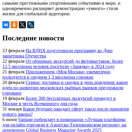
самыми престижными спортивными событиями в мире, и
одновременно расширяет демонстрацию «умного» стиля
жизни для глобальной аудитории.
Последние новости
23 февраля
На ВДНХ подготовили программу ко Дню
защитника Отечества
22 февраля
От обзорных экскурсий до фотовыставок: более
12,5 миллиона человек посетили «Зарядье» в 2024 году
21 февраля
Приложением «Моя Москва» ежемесячно
пользуются в среднем 1,3 миллиона горожан
20 февраля
Сервис доставки и скидки в день рождения: какие
идеи по развитию московских рыбных рынков предложили
горожане
19 февраля
Более 360 бесплатных экскурсий проведут в
Москве в честь Всемирного дня гида
31 января
Какое будущее ожидает сферу такси после принятия
нового закона?
6 июня
Vantage побеждает в номинации «Лучшая платформа
для онлайн-торговли в Азиатско-Тихоокеанском регионе» на
церемонии Global Business Magazine Awards 2025