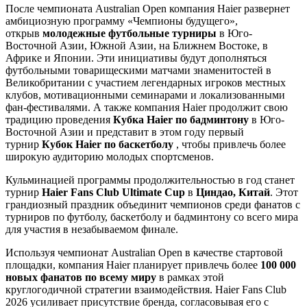
После чемпионата Australian Open компания Haier развернет
амбициозную программу «Чемпионы будущего»,
открыв
молодежные футбольные турниры
в Юго-
Восточной Азии, Южной Азии, на Ближнем Востоке, в
Африке и Японии. Эти инициативы будут дополняться
футбольными товарищескими матчами знаменитостей в
Великобритании с участием легендарных игроков местных
клубов, мотивационными семинарами и локализованными
фан-фестивалями. А также компания Haier продолжит свою
традицию проведения
Кубка Haier по бадминтону
в Юго-
Восточной Азии и представит в этом году первый
турнир
Кубок Haier по баскетболу
, чтобы привлечь более
широкую аудиторию молодых спортсменов.
Кульминацией программы продолжительностью в год станет
турнир
Haier Fans Club Ultimate Cup
в
Циндао, Китай
. Этот
грандиозный праздник объединит чемпионов среди фанатов с
турниров по футболу, баскетболу и бадминтону со всего мира
для участия в незабываемом финале.
Используя чемпионат Australian Open в качестве стартовой
площадки, компания Haier планирует привлечь более
100 000
новых фанатов по всему миру
в рамках этой
круглогодичной стратегии взаимодействия. Haier Fans Club
2026 усиливает присутствие бренда, согласовывая его с