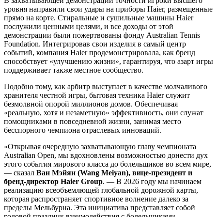
В захватывающей демонстрации точности игроки высшего
уровня направили свои удары на приборы Haier, размещенные
прямо на корте. Стиральные и сушильные машины Haier
послужили ценными целями, и все доходы от этой
демонстрации были пожертвованы фонду Australian Tennis
Foundation. Интегрировав свои изделия в самый центр
событий, компания Haier продемонстрировала, как бренд
способствует «улучшению жизни», гарантируя, что азарт игры
поддерживает также местное сообщество.
Подобно тому, как арбитр выступает в качестве молчаливого
хранителя честной игры, бытовая техника Haier служит
безмолвной опорой миллионов домов. Обеспечивая
«реальную, хотя и незаметную» эффективность, они служат
помощниками в повседневной жизни, занимая место
бесспорного чемпиона отраслевых инноваций.
«Открывая очередную захватывающую главу чемпионата
Australian Open, мы вдохновлены возможностью донести дух
этого события мирового класса до болельщиков во всем мире,
— сказал
Ван Мэйян (Wang Meiyan), вице-президент и
бренд-директор Haier Group
. — В 2026 году мы начинаем
реализацию всеобъемлющей глобальной дорожной карты,
которая распространяет спортивное волнение далеко за
пределы Мельбурна. Эта инициатива представляет собой
годовой праздник взаимодействия с болельщиками,