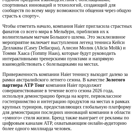
спортивных инноваций и технологий, создающий для
сообществ по всему миру возможности общения через общую
страсть к спорту».
Чтобы отметить начало, компания Haier пригласила страстных
фанатов со всего мира в Мельбурн, приблизив их к
волнительным матчам Большого шлема. Это эксклюзивное
мероприятие включает выступления легенд тенниса Кейси
Деллаквы (Casey Dellacqua), Алисии Молик (Alicia Molik) и
Томми Хааса (Tommy Haas), которые будут руководить
интерактивными тренерскими пунктами и напрямую
взаимодействовать с болельщиками на местах.
Приверженность компании Haier теннису выходит далеко за
рамки австралийского летнего сезона. В качестве
Золотого
партнера ATP Tour
компания Haier продолжит
совершенствование в течение всего сезона 2026 года,
используя демонстрацию бренда на корте, первоклассное
гостеприимство и интеграцию продуктов на местах в рамках
крупных турниров, предоставляющих глобальную платформу
для демонстрации последних инноваций компании в области
«умного» стиля жизни. Бренд также выиграет от рекламы по
цифровым каналам ATP, охватывающим онлайн-аудиторию
более одного миллиарда человек.