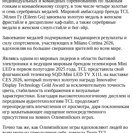
индивидуальных и командных соревнованиях по лыжным
гонкам и конькобежному спорту, в том числе четыре золотые
и семь серебряных медалей. Мировой амбассадор бренда TCL
Эйлин Гу (Eileen Gu) завоевала золотую медаль в женском
фристайле в дисциплине хаф-пайп, а также серебряные
медали в женском слоуп-стайле и биг-эйр.
Завоевание медалей подчеркивает выдающиеся результаты и
силу спортсменов, участвующих в Milano Cortina 2026,
вдохновляя на большие свершения зрителей во всем мире.
Являясь одним из мировых лидеров в области бытовой
электроники и ведущим мировым брендом телевизоров Mini
LED в первом полугодии 2025 года, TCL представила свой
флагманский телевизор SQD-Mini LED TV X11L на выставке
CES 2026, который получил золотую награду Innovative
Display Technology Gold Award за исключительную точность
цвета, стабильность изображения и визуальные
характеристики. Благодаря высокотехнологичному дисплею и
передовым аудиотехнологиям TCL продолжает
переопределять впечатления от просмотра, даря поклонникам
игр захватывающее ощущение непосредственного
присутствия на зимних Олимпийских играх.
Точно так же, как Олимпийские игры вдохновляют людей во
всем мире на преодоление себя, команда Team TCL