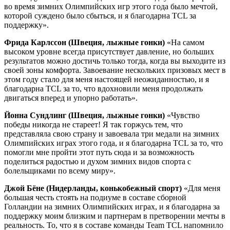
во время зимних Олимпийских игр этого года было мечтой,
которой суждено было сбыться, и я благодарна TCL за
поддержку».
Фрида Карлссон (Швеция, лыжные гонки)
«На самом
высоком уровне всегда присутствует давление, но больших
результатов можно достичь только тогда, когда вы выходите из
своей зоны комфорта. Завоевание нескольких призовых мест в
этом году стало для меня настоящей неожиданностью, и я
благодарна TCL за то, что вдохновили меня продолжать
двигаться вперед и упорно работать».
Йонна Сундлинг (Швеция, лыжные гонки)
«Чувство
победы никогда не стареет! Я так горжусь тем, что
представляла свою страну и завоевала три медали на зимних
Олимпийских играх этого года, и я благодарна TCL за то, что
помогли мне пройти этот путь сюда и за возможность
поделиться радостью и духом зимних видов спорта с
болельщиками по всему миру».
Джой Бёне (Нидерланды, конькобежный спорт)
«Для меня
большая честь стоять на подиуме в составе сборной
Голландии на зимних Олимпийских играх, и я благодарна за
поддержку моим близким и партнерам в претворении мечты в
реальность. То, что я в составе команды Team TCL напомнило