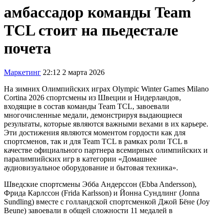
амбассадор команды Team
TCL стоит на пьедестале
почета
Маркетинг
22:12 2 марта 2026
На зимних Олимпийских играх Olympic Winter Games Milano
Cortina 2026 спортсмены из Швеции и Нидерландов,
входящие в состав команды Team TCL, завоевали
многочисленные медали, демонстрируя выдающиеся
результаты, которые являются важными вехами в их карьере.
Эти достижения являются моментом гордости как для
спортсменов, так и для Team TCL в рамках роли TCL в
качестве официального партнера всемирных олимпийских и
паралимпийских игр в категории «Домашнее
аудиовизуальное оборудование и бытовая техника».
Шведские спортсмены Эбба Андерссон (Ebba Andersson),
Фрида Карлссон (Frida Karlsson) и Йонна Сундлинг (Jonna
Sundling) вместе с голландской спортсменкой Джой Бёне (Joy
Beune) завоевали в общей сложности 11 медалей в