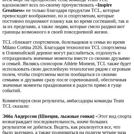
вдохновляет всех по-своему прочувствовать «
Inspire
Greatness»
не только благодаря продуктам TCL, которые
превосходят воображение, но и спортсменам, которые
постоянно поднимают планку как во время состязаний, так и
за их пределами, а также людям, которые смело раздвигают
границы возможного в своей повседневной жизни.
TCL сближает спортсменов, болельщиков и семьи во время
Milano Cortina 2026. Благодаря технологии TCL спортсмены
в Олимпийской деревне могут расслабиться, отдохнуть и
отпраздновать значимые моменты вместе со своими друзьями
и семьей. Являясь спонсором Athlete Moment, TCL также будет
использовать свою дисплейную технологию рядом с игровым
полем, чтобы спортсмены могли пообщаться со своими
семьями и друзьями сразу после соревнований, обеспечивая
значимые моменты празднования и радости прямо в гуще
событий.
Комментируя свои результаты, амбассадоры команды Team
TCL сказали:
Эбба Андерссон (Швеция, лыжные гонки)
«Этот вид спорта
вознаграждает последовательность, иначе больших
результатов не добиться. Видеть, как реализуется все, что
было задумано, а также подниматься на подиум четыре раза