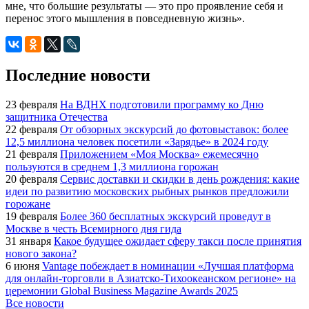
мне, что большие результаты — это про проявление себя и
перенос этого мышления в повседневную жизнь».
Последние новости
23 февраля
На ВДНХ подготовили программу ко Дню
защитника Отечества
22 февраля
От обзорных экскурсий до фотовыставок: более
12,5 миллиона человек посетили «Зарядье» в 2024 году
21 февраля
Приложением «Моя Москва» ежемесячно
пользуются в среднем 1,3 миллиона горожан
20 февраля
Сервис доставки и скидки в день рождения: какие
идеи по развитию московских рыбных рынков предложили
горожане
19 февраля
Более 360 бесплатных экскурсий проведут в
Москве в честь Всемирного дня гида
31 января
Какое будущее ожидает сферу такси после принятия
нового закона?
6 июня
Vantage побеждает в номинации «Лучшая платформа
для онлайн-торговли в Азиатско-Тихоокеанском регионе» на
церемонии Global Business Magazine Awards 2025
Все новости