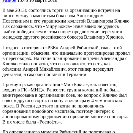
Разное
13:48 10 марта 2018
В мае 2013г. состоялись торги за организацию встречи на
ринге между знаменитым боксером Александром
Поветкиным и его украинским коллегой Владимиром Кличко.
Так сложилось, что «Миру Бокса» изначально не удалось
выйти победителем в этом споре: предложение перекупил
менеджер другого российского боксера Владимир Хрюнов.
Позднее в интервью «РБК» Андрей Рябинский, глава этой
организации, объяснял, что изначально прогнозировал провал
в переговорах. На этапе планирования встречи Александра с
Кличко стало понятно, что его «сольют», то есть, как
объяснил Андрей Михайлович, этот тендер перекупят
деньгами, а сам бой поставят в Германии.
Промоутерская организация «Мир Бокса», как известно,
входит в ГК «МИЦ». Ранее эта группа компаний не была
заинтересована в организации боев, но вопрос с Кличко был
совсем другого сорта: на кону стояли сразу 4 чемпионских
пояса. В России до этого никогда не проводились
соревнования подобного масштаба, поэтому интерес к
анонсированному предложению проявили многие спонсоры.
В их числе была «Роснефть».
До определенного момента Рябинский не подозревал о