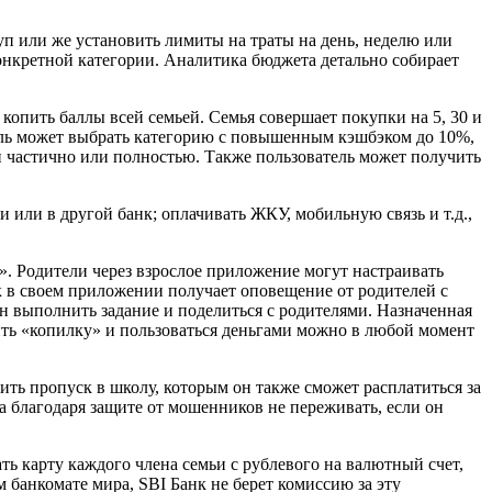
уп или же установить лимиты на траты на день, неделю или
конкретной категории. Аналитика бюджета детально собирает
опить баллы всей семьей. Семья совершает покупки на 5, 30 и
тель может выбрать категорию с повышенным кэшбэком до 10%,
и частично или полностью. Также пользователь может получить
и или в другой банк; оплачивать ЖКУ, мобильную связь и т.д.,
». Родители через взрослое приложение могут настраивать
ок в своем приложении получает оповещение от родителей с
ан выполнить задание и поделиться с родителями. Назначенная
бить «копилку» и пользоваться деньгами можно в любой момент
ить пропуск в школу, которым он также сможет расплатиться за
 а благодаря защите от мошенников не переживать, если он
 карту каждого члена семьи с рублевого на валютный счет,
 банкомате мира, SBI Банк не берет комиссию за эту