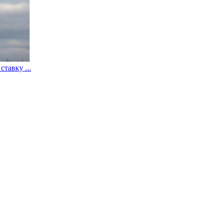
тавку ...