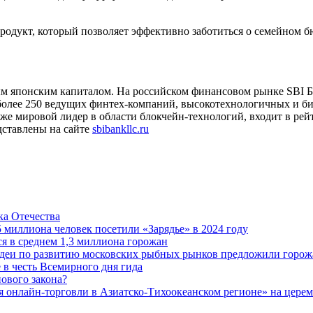
укт, который позволяет эффективно заботиться о семейном бюд
японским капиталом. На российском финансовом рынке SBI Банк
 более 250 ведущих финтех-компаний, высокотехнологичных и би
е мировой лидер в области блокчейн-технологий, входит в рейти
дставлены на сайте
sbibankllc.ru
а Отечества
5 миллиона человек посетили «Зарядье» в 2024 году
 в среднем 1,3 миллиона горожан
 идеи по развитию московских рыбных рынков предложили горож
 в честь Всемирного дня гида
ового закона?
 онлайн-торговли в Азиатско-Тихоокеанском регионе» на церемо