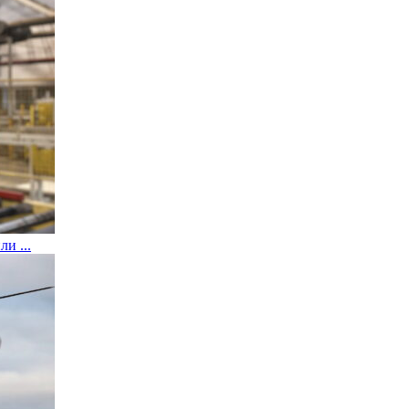
и ...