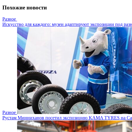
Похожие новости
Разное
Искусство для каждого: музеи адаптируют экспозиции под разны
Разное
Рустам Минниханов посетил экспозицию KAMA TYRES на Саба