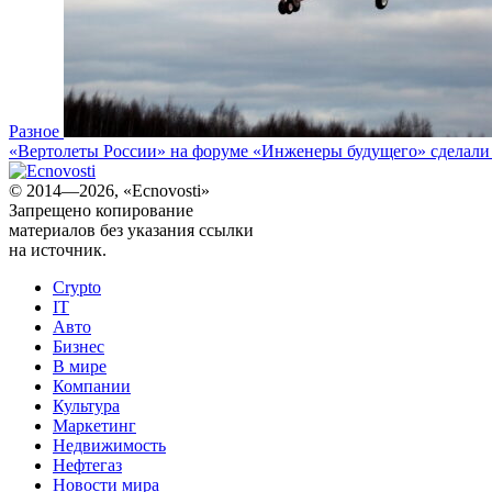
Разное
«Вертолеты России» на форуме «Инженеры будущего» сделали с
© 2014—2026, «Ecnovosti»
Запрещено копирование
материалов без указания ссылки
на источник.
Crypto
IT
Авто
Бизнес
В мире
Компании
Культура
Маркетинг
Недвижимость
Нефтегаз
Новости мира