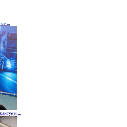
е ...
нтуе и ...