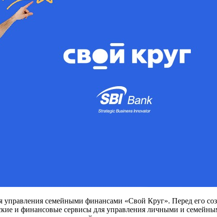
я управления семейными финансами «Свой Круг». Перед его со
кие и финансовые сервисы для управления личными и семейными