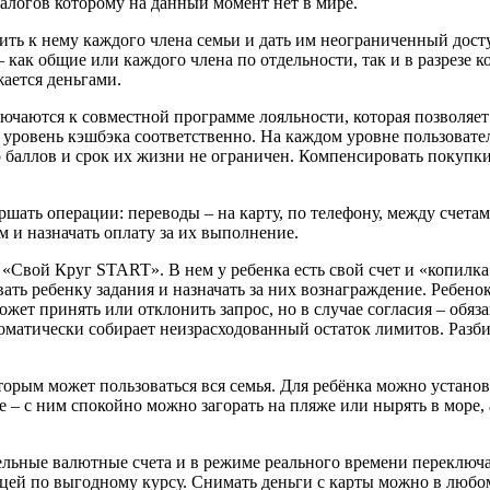
алогов которому на данный момент нет в мире.
ить к нему каждого члена семьи и дать им неограниченный дост
как общие или каждого члена по отдельности, так и в разрезе 
жается деньгами.
аются к совместной программе лояльности, которая позволяет к
й уровень кэшбэка соответственно. На каждом уровне пользова
о баллов и срок их жизни не ограничен. Компенсировать покупк
шать операции: переводы – на карту, по телефону, между счетам
м и назначать оплату за их выполнение.
«Свой Круг START». В нем у ребенка есть свой счет и «копилка
ать ребенку задания и назначать за них вознаграждение. Ребен
жет принять или отклонить запрос, но в случае согласия – обяз
втоматически собирает неизрасходованный остаток лимитов. Раз
орым может пользоваться вся семья. Для ребёнка можно установ
е – с ним спокойно можно загорать на пляже или нырять в море,
ные валютные счета и в режиме реального времени переключать
ицей по выгодному курсу. Снимать деньги с карты можно в любом