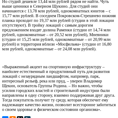
Но студий дешевле 13,44 млн рублей рядом не найти. Чуть
выше ценники в Северном Щукино. Для студий они
начинаются с 13,78 млн рублей, однокомнатных юнитов – с
15,77 млн рублей. В соседнем Покровском-Стрешнево нижняя
планка проходит по 19,37 млн рублей (студии в этой локации
отсутствуют). В тройку локаций с самым дорогим
предложением входят долина Раменки (студии от 14,74 млн
рублей, однокомнатные – от 20,52 млн рублей), Мневники
(студии от 15,25 млн рублей, однокомнатные – от 20,99 млн
рублей) и территория вблизи «Мосфильма» (студии от 16,80
млн рублей, однокомнатные – от 24,08 млн рублей).
«Выраженный акцент на спортивную инфраструктуру –
наиболее естественный и продуктивный путь для развития
локаций с незаурядным ландшафтом, например, парк,
интересный рельеф, река или пруд, – уверен Владимир
Щекин, основатель Группы Родина. – Но важно, чтобы
усилия городских властей и строительной индустрии были
направлены в одну сторону, взаимно поддерживая друг друга.
Тогда покупатель получит ту среду, которая обеспечит ему
надлежащее качество жизни, позволит всесторонне заботиться
о своем здоровье и физическом состоянии организма».