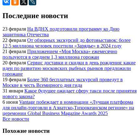
Последние новости
23 февраля
На ВДНХ подготовили программу ко Дню
защитника Отечества
22 февраля
От обзорных экскурсий до фотовыставок: более
12,5 миллиона человек посетили «Зарядье» в 2024 году
21 февраля
Приложением «Моя Москва» ежемесячно
пользуются в среднем 1,3 миллиона горожан
20 февраля
Сервис доставки и скидки в день рождения: какие
идеи по развитию московских рыбных рынков предложили
горожане
19 февраля
Более 360 бесплатных экскурсий проведут в
Москве в честь Всемирного дня гида
31 января
Какое будущее ожидает сферу такси после принятия
нового закона?
6 июня
Vantage побеждает в номинации «Лучшая платформа
для онлайн-торговли в Азиатско-Тихоокеанском регионе» на
церемонии Global Business Magazine Awards 2025
Все новости
Похожие новости