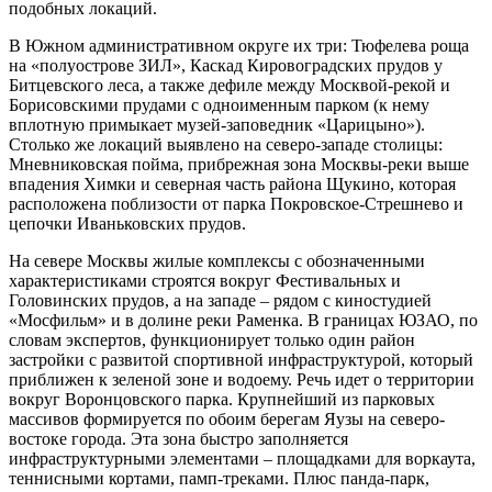
подобных локаций.
В Южном административном округе их три: Тюфелева роща
на «полуострове ЗИЛ», Каскад Кировоградских прудов у
Битцевского леса, а также дефиле между Москвой-рекой и
Борисовскими прудами с одноименным парком (к нему
вплотную примыкает музей-заповедник «Царицыно»).
Столько же локаций выявлено на северо-западе столицы:
Мневниковская пойма, прибрежная зона Москвы-реки выше
впадения Химки и северная часть района Щукино, которая
расположена поблизости от парка Покровское-Стрешнево и
цепочки Иваньковских прудов.
На севере Москвы жилые комплексы с обозначенными
характеристиками строятся вокруг Фестивальных и
Головинских прудов, а на западе – рядом с киностудией
«Мосфильм» и в долине реки Раменка. В границах ЮЗАО, по
словам экспертов, функционирует только один район
застройки с развитой спортивной инфраструктурой, который
приближен к зеленой зоне и водоему. Речь идет о территории
вокруг Воронцовского парка. Крупнейший из парковых
массивов формируется по обоим берегам Яузы на северо-
востоке города. Эта зона быстро заполняется
инфраструктурными элементами – площадками для воркаута,
теннисными кортами, памп-треками. Плюс панда-парк,