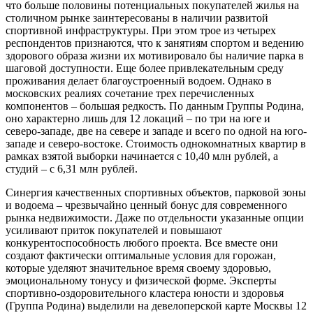
что больше половины потенциальных покупателей жилья на
столичном рынке заинтересованы в наличии развитой
спортивной инфраструктуры. При этом трое из четырех
респондентов признаются, что к занятиям спортом и ведению
здорового образа жизни их мотивировало бы наличие парка в
шаговой доступности. Еще более привлекательным среду
проживания делает благоустроенный водоем. Однако в
московских реалиях сочетание трех перечисленных
компонентов – большая редкость. По данным Группы Родина,
оно характерно лишь для 12 локаций – по три на юге и
северо-западе, две на севере и западе и всего по одной на юго-
западе и северо-востоке. Стоимость однокомнатных квартир в
рамках взятой выборки начинается с 10,40 млн рублей, а
студий – с 6,31 млн рублей.
Синергия качественных спортивных объектов, парковой зоны
и водоема – чрезвычайно ценный бонус для современного
рынка недвижимости. Даже по отдельности указанные опции
усиливают приток покупателей и повышают
конкурентоспособность любого проекта. Все вместе они
создают фактически оптимальные условия для горожан,
которые уделяют значительное время своему здоровью,
эмоциональному тонусу и физической форме. Эксперты
спортивно-оздоровительного кластера юности и здоровья
(Группа Родина) выделили на девелоперской карте Москвы 12