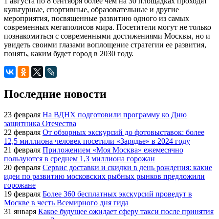
1 августа по 8 сентября более чем на 30 площадках проходят
культурные, спортивные, образовательные и другие
мероприятия, посвященные развитию одного из самых
современных мегаполисов мира. Посетители могут не только
познакомиться с современными достижениями Москвы, но и
увидеть своими глазами воплощение стратегии ее развития,
понять, каким будет город в 2030 году.
Последние новости
23 февраля
На ВДНХ подготовили программу ко Дню
защитника Отечества
22 февраля
От обзорных экскурсий до фотовыставок: более
12,5 миллиона человек посетили «Зарядье» в 2024 году
21 февраля
Приложением «Моя Москва» ежемесячно
пользуются в среднем 1,3 миллиона горожан
20 февраля
Сервис доставки и скидки в день рождения: какие
идеи по развитию московских рыбных рынков предложили
горожане
19 февраля
Более 360 бесплатных экскурсий проведут в
Москве в честь Всемирного дня гида
31 января
Какое будущее ожидает сферу такси после принятия