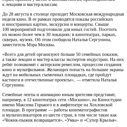
к лекциям и мастер-классам.
До 28 августа в столице проходит Московская международная
неделя кино. В ее рамках проводятся показы российских
и иностранных картин, экскурсии и концерты. Свыше
100 мероприятий подготовили для юных гостей. Посетить
их можно более чем в 30 локациях: в кинотеатрах, парках,
скверах, музеях. Об этом сообщила Наталья Сергунина,
заместитель Мэра Москвы.
«Всего для детей организуют больше 50 семейных показов,
а также лекции и мастер-классы экспертов индустрии. На них
ребят познакомят с актерским ремеслом, процессом создания
кино и мультфильмов. Желающих попасть на большие экраны
ждут на мобильных съемочных площадках, где пройдут
кастинги в отечественные проекты»,
—
отметила Наталья
Сергунина.
Семейные ленты и анимацию юным зрителям представят,
например, в 12 кинотеатрах сети «Москино», на Киностудии
имени Максима Горького и в амфитеатре на Хохловской
площади. В программе — работы кинематографистов
и мультипликаторов из шести стран, в том числе такие как
«Чижик-пыжик возвращается», «Умка» и «Супер Крылья».