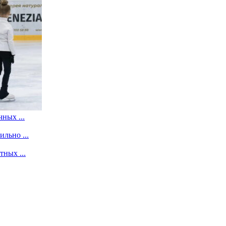
ных ...
льно ...
ных ...