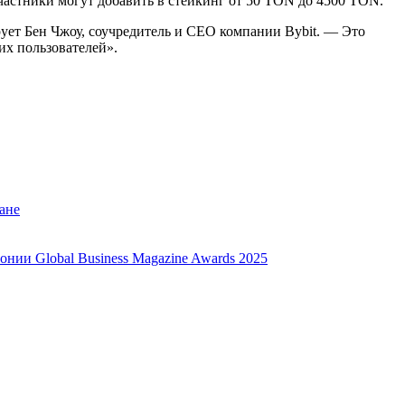
Участники могут добавить в стейкинг от 50 TON до 4500 TON.
ует Бен Чжоу, соучредитель и CEO компании Bybit. — Это
х пользователей».
ане
нии Global Business Magazine Awards 2025