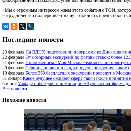
фиксированной ставкой доступен для новых пользователей Bybi
«Мы с огромным интересом ждем этого события с TON, которое
сотрудничество подчеркивает нашу готовность предоставлять
Последние новости
23 февраля
На ВДНХ подготовили программу ко Дню защитник
22 февраля
От обзорных экскурсий до фотовыставок: более 12,
21 февраля
Приложением «Моя Москва» ежемесячно пользуются
20 февраля
Сервис доставки и скидки в день рождения: какие
19 февраля
Более 360 бесплатных экскурсий проведут в Москве
31 января
Какое будущее ожидает сферу такси после принятия н
6 июня
Vantage побеждает в номинации «Лучшая платформа для
Все новости
Похожие новости