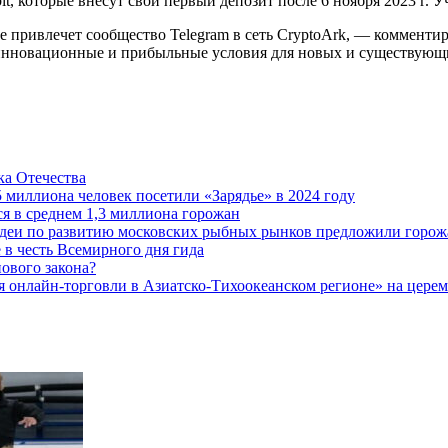
t, которые внесут свой первый депозит после 6 ноября 2023 г. 
 привлечет сообщество Telegram в сеть CryptoArk, — комментир
 инновационные и прибыльные условия для новых и существующи
а Отечества
5 миллиона человек посетили «Зарядье» в 2024 году
 в среднем 1,3 миллиона горожан
 идеи по развитию московских рыбных рынков предложили горож
 в честь Всемирного дня гида
ового закона?
 онлайн-торговли в Азиатско-Тихоокеанском регионе» на церемо