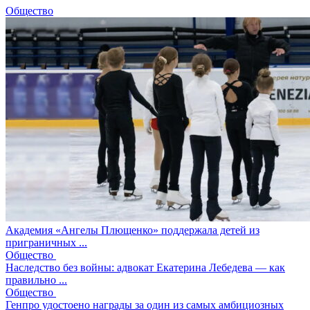
Общество
Академия «Ангелы Плющенко» поддержала детей из
приграничных ...
Общество
Наследство без войны: адвокат Екатерина Лебедева — как
правильно ...
Общество
Генпро удостоено награды за один из самых амбициозных