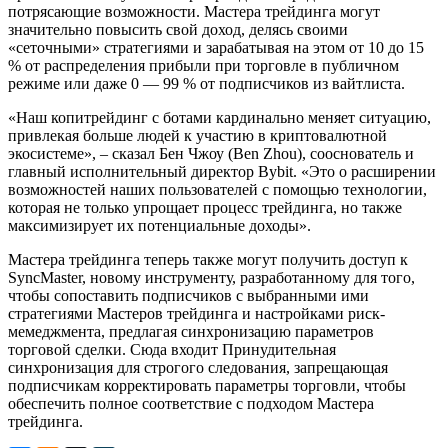
потрясающие возможности. Мастера трейдинга могут
значительно повысить свой доход, делясь своими
«сеточными» стратегиями и зарабатывая на этом от 10 до 15
% от распределения прибыли при торговле в публичном
режиме или даже 0 — 99 % от подписчиков из вайтлиста.
«Наш копитрейдинг с ботами кардинально меняет ситуацию,
привлекая больше людей к участию в криптовалютной
экосистеме», – сказал Бен Чжоу (Ben Zhou), сооснователь и
главный исполнительный директор Bybit. «Это о расширении
возможностей наших пользователей с помощью технологии,
которая не только упрощает процесс трейдинга, но также
максимизирует их потенциальные доходы».
Мастера трейдинга теперь также могут получить доступ к
SyncMaster, новому инструменту, разработанному для того,
чтобы сопоставить подписчиков с выбранными ими
стратегиями Мастеров трейдинга и настройками риск-
мемеджмента, предлагая синхронизацию параметров
торговой сделки. Сюда входит Принудительная
синхронизация для строгого следования, запрещающая
подписчикам корректировать параметры торговли, чтобы
обеспечить полное соответствие с подходом Мастера
трейдинга.