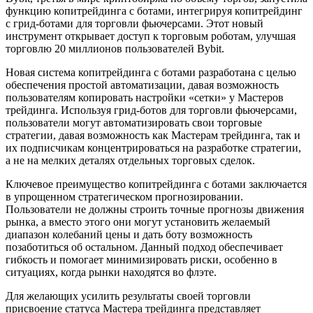
функцию копитрейдинга с ботами, интегрируя копитрейдинг
с грид-ботами для торговли фьючерсами. Этот новый
инструмент открывает доступ к торговым роботам, улучшая
торговлю 20 миллионов пользователей Bybit.
Новая система копитрейдинга с ботами разработана с целью
обеспечения простой автоматизации, давая возможность
пользователям копировать настройки «сетки» у Мастеров
трейдинга. Используя грид-ботов для торговли фьючерсами,
пользователи могут автоматизировать свои торговые
стратегии, давая возможность как Мастерам трейдинга, так и
их подписчикам концентрироваться на разработке стратегии,
а не на мелких деталях отдельных торговых сделок.
Ключевое преимущество копитрейдинга с ботами заключается
в упрощенном стратегическом прогнозировании.
Пользователи не должны строить точные прогнозы движения
рынка, а вместо этого они могут установить желаемый
диапазон колебаний цены и дать боту возможность
позаботиться об остальном. Данный подход обеспечивает
гибкость и помогает минимизировать риски, особенно в
ситуациях, когда рынки находятся во флэте.
Для желающих усилить результаты своей торговли
присвоение статуса Мастера трейдинга представляет