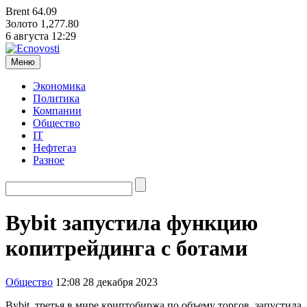
Brent
64.09
Золото
1,277.80
6 августа
12:29
Меню
Экономика
Политика
Компании
Общество
IT
Нефтегаз
Разное
Bybit
запустила функцию
копитрейдинга с ботами
Общество
12:08 28 декабря 2023
Bybit, третья в мире криптобиржа по объему торгов, запустила