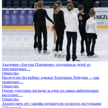
Академия «Ангелы Плющенко» поддержала детей из
приграничных ...
Общество
Наследство без войны: адвокат Екатерина Лебедева — как
правильно ...
Общество
Генпро удостоено награды за один из самых амбициозных
высотных ...
Общество
Анализ пяти лет: тарифы нотариусов остаются доступными