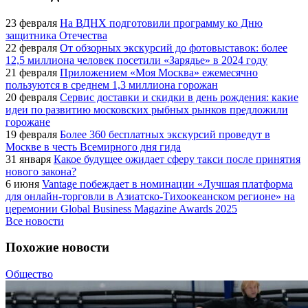
23 февраля
На ВДНХ подготовили программу ко Дню
защитника Отечества
22 февраля
От обзорных экскурсий до фотовыставок: более
12,5 миллиона человек посетили «Зарядье» в 2024 году
21 февраля
Приложением «Моя Москва» ежемесячно
пользуются в среднем 1,3 миллиона горожан
20 февраля
Сервис доставки и скидки в день рождения: какие
идеи по развитию московских рыбных рынков предложили
горожане
19 февраля
Более 360 бесплатных экскурсий проведут в
Москве в честь Всемирного дня гида
31 января
Какое будущее ожидает сферу такси после принятия
нового закона?
6 июня
Vantage побеждает в номинации «Лучшая платформа
для онлайн-торговли в Азиатско-Тихоокеанском регионе» на
церемонии Global Business Magazine Awards 2025
Все новости
Похожие новости
Общество