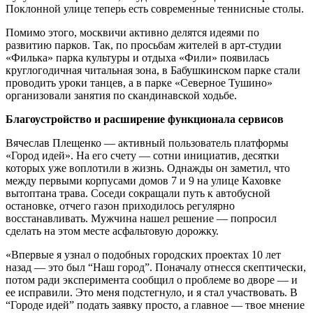
Поклонной улице теперь есть современные теннисные столы.
Помимо этого, москвичи активно делятся идеями по
развитию парков. Так, по просьбам жителей в арт-студии
«Филька» парка культуры и отдыха «Фили» появилась
круглогодичная читальная зона, в Бабушкинском парке стали
проводить уроки танцев, а в парке «Северное Тушино»
организовали занятия по скандинавской ходьбе.
Благоустройство и расширение функционала сервисов
Вячеслав Плещенко — активный пользователь платформы
«Город идей». На его счету — сотни инициатив, десятки
которых уже воплотили в жизнь. Однажды он заметил, что
между первыми корпусами домов 7 и 9 на улице Каховке
вытоптана трава. Соседи сокращали путь к автобусной
остановке, отчего газон приходилось регулярно
восстанавливать. Мужчина нашел решение — попросил
сделать на этом месте асфальтовую дорожку.
«Впервые я узнал о подобных городских проектах 10 лет
назад — это был “Наш город”. Поначалу отнесся скептически,
потом ради эксперимента сообщил о проблеме во дворе — и
ее исправили. Это меня подстегнуло, и я стал участвовать. В
“Городе идей” подать заявку просто, а главное — твое мнение