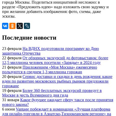
города Москвы. Поделиться инициативой несложно: в
разделе «Предложить идею» надо изложить свою задумку и
при желании добавить изображения: фото, схемы, даже
эскизы.
Последние новости
23 февраля
На ВДНХ подготовили программу ко Дню
защитника Отечества
22 февраля
От обзорных экскурсий до фотовыставок: более
12,5 миллиона человек посетили «Зарядье» в 2024 году
21 февраля
Приложением «Моя Москва» ежемесячно
пользуются в среднем 1,3 миллиона горожан
20 февраля
Сервис доставки и скидки в день рождения: какие
идеи по развитию московских рыбных рынков предложили
горожане
19 февраля
Более 360 бесплатных экскурсий проведут в
Москве в честь Всемирного дня гида
31 января
Какое будущее ожидает сферу такси после принятия
нового закона?
6 июня
Vantage побеждает в номинации «Лучшая платформа
для онлайн-торговли в Азиатско-Тихоокеанском регионе» на