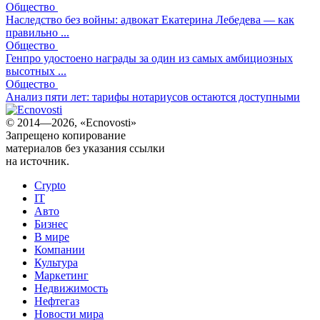
Общество
Наследство без войны: адвокат Екатерина Лебедева — как
правильно ...
Общество
Генпро удостоено награды за один из самых амбициозных
высотных ...
Общество
Анализ пяти лет: тарифы нотариусов остаются доступными
© 2014—2026, «Ecnovosti»
Запрещено копирование
материалов без указания ссылки
на источник.
Crypto
IT
Авто
Бизнес
В мире
Компании
Культура
Маркетинг
Недвижимость
Нефтегаз
Новости мира