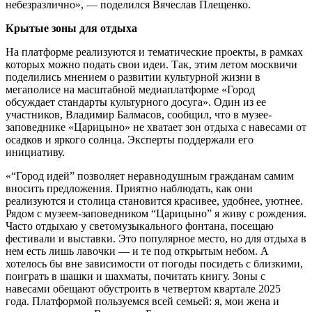
небезразлично», — поделился Вячеслав Плещенко.
Крытые зоны для отдыха
На платформе реализуются и тематические проекты, в рамках
которых можно подать свои идеи. Так, этим летом москвичи
поделились мнением о развитии культурной жизни в
мегаполисе на масштабной медиаплатформе «Город
обсуждает стандарты культурного досуга». Один из ее
участников, Владимир Балмасов, сообщил, что в музее-
заповеднике «Царицыно» не хватает зон отдыха с навесами от
осадков и яркого солнца. Эксперты поддержали его
инициативу.
«“Город идей” позволяет неравнодушным гражданам самим
вносить предложения. Приятно наблюдать, как они
реализуются и столица становится красивее, удобнее, уютнее.
Рядом с музеем-заповедником “Царицыно” я живу с рождения.
Часто отдыхаю у светомузыкального фонтана, посещаю
фестивали и выставки. Это популярное место, но для отдыха в
нем есть лишь лавочки — и те под открытым небом. А
хотелось бы вне зависимости от погоды посидеть с близкими,
поиграть в шашки и шахматы, почитать книгу. Зоны с
навесами обещают обустроить в четвертом квартале 2025
года. Платформой пользуемся всей семьей: я, мои жена и