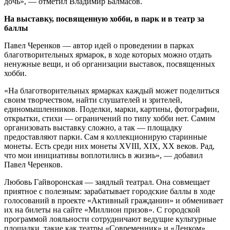
дочь», — отметил Владимир Балмасов.
На выставку, посвященную хобби, в парк и в театр за
баллы
Павел Черенков — автор идей о проведении в парках
благотворительных ярмарок, в ходе которых можно отдать
ненужные вещи, и об организации выставок, посвященных
хобби.
«На благотворительных ярмарках каждый может поделиться
своим творчеством, найти слушателей и зрителей,
единомышленников. Поделки, марки, картины, фотографии,
открытки, стихи — ограничений по типу хобби нет. Самим
организовать выставку сложно, а так — площадку
предоставляют парки. Сам я коллекционирую старинные
монеты. Есть среди них монеты XVIII, XIX, XX веков. Рад,
что мои инициативы воплотились в жизнь», — добавил
Павел Черенков.
Любовь Гайворонская — заядлый театрал. Она совмещает
приятное с полезным: зарабатывает городские баллы в ходе
голосований в проекте «Активный гражданин» и обменивает
их на билеты на сайте «Миллион призов». С городской
программой лояльности сотрудничают ведущие культурные
площадки, такие как театры «Современник» и «Ленком»,