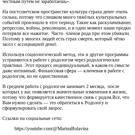
честным путем не заработаешь».
На постсоветском пространстве культура страха денег очень
сильна, потому что слишком много тяжёлых культуральных
событий произошло в этот период. Такие как раскулачивание,
репрессии, войны, революции, и в один момент наши предки
потеряли все нажитое. Часто членов рода при этом убивали.
Поэтому у многих людей есть страх смерти, который чётко
засел с ассоциацией денег.
Используя социологический метод, эти и другие программы
устраняются в работе с родологом через родологические
практики. Этот процесс индивидуальный, в каком-то смысле
даже интимный. Финансовая сфера — ключевая в работе с
родологом, но не единственная.
В среднем работа с родологом занимает 2 месяца, после
которых у вас появляется значительные изменения в жизни,
потому что формируется качественное связь с родом.Все, что
Вам нужно сделать — это обратиться к Родологу и
сформулировать свой запрос.
Ссылки на социальные сети:
https://youtube.com/@MarinaBulavina