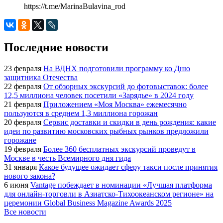
https://t.me/MarinaBulavina_rod
Последние новости
23 февраля
На ВДНХ подготовили программу ко Дню
защитника Отечества
22 февраля
От обзорных экскурсий до фотовыставок: более
12,5 миллиона человек посетили «Зарядье» в 2024 году
21 февраля
Приложением «Моя Москва» ежемесячно
пользуются в среднем 1,3 миллиона горожан
20 февраля
Сервис доставки и скидки в день рождения: какие
идеи по развитию московских рыбных рынков предложили
горожане
19 февраля
Более 360 бесплатных экскурсий проведут в
Москве в честь Всемирного дня гида
31 января
Какое будущее ожидает сферу такси после принятия
нового закона?
6 июня
Vantage побеждает в номинации «Лучшая платформа
для онлайн-торговли в Азиатско-Тихоокеанском регионе» на
церемонии Global Business Magazine Awards 2025
Все новости