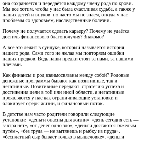
она сохраняется и передаётся каждому члену рода по крови.
Мы все хотим, чтобы у нас была счастливая судьба, а также у
наших детей и внуков, но часто мы не знаем, откуда у нас
проблемы со здоровьем, наследственные болезни.
Почему не получается сделать карьеру? Почему не удаётся
достичь финансового благополучия? Знакомо?
А всё это лежит в сундуке, который называется история
нашего рода. Сами того не желая мы повторяем ошибки
наших предков. Ведь наши предки стоят за нами, за нашими
плечами.
Как финансы и род взаимосвязаны между собой? Родовые
денежные программы бывают как позитивные, так и
негативные. Позитивные передают стратегию успеха и
достижения цели в той или иной области, а негативные
проявляются у нас как ограничивающие установки и
блокирует сферы жизни, и финансовый поток.
В детстве нам часто родители говорили следующие
установки: «деньги опасны для жизни», «день сегодня есть —
завтра нет», «от денег одно зло», «деньги достаются тяжёлым
путём», «без труда — не вытянешь и рыбку из пруда»,
«бесплатный сыр бывает только в мышеловке», «деньги