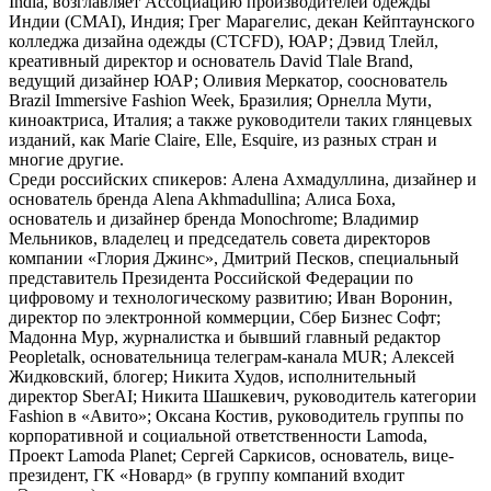
India, возглавляет Ассоциацию производителей одежды
Индии (CMAI), Индия; Грег Марагелис, декан Кейптаунского
колледжа дизайна одежды (CTCFD), ЮАР; Дэвид Тлейл,
креативный директор и основатель David Tlale Brand,
ведущий дизайнер ЮАР; Оливия Меркатор, cооснователь
Brazil Immersive Fashion Week, Бразилия; Орнелла Мути,
киноактриса, Италия; а также руководители таких глянцевых
изданий, как Marie Claire, Elle, Esquire, из разных стран и
многие другие.
Среди российских спикеров: Алена Ахмадуллина, дизайнер и
основатель бренда Alena Akhmadullina; Алиса Боха,
основатель и дизайнер бренда Monochrome; Владимир
Мельников, владелец и председатель совета директоров
компании «Глория Джинс», Дмитрий Песков, cпециальный
представитель Президента Российской Федерации по
цифровому и технологическому развитию; Иван Воронин,
директор по электронной коммерции, Сбер Бизнес Софт;
Мадонна Мур, журналистка и бывший главный редактор
Peopletalk, основательница телеграм-канала MUR; Алексей
Жидковский, блогер; Никита Худов, исполнительный
директор SberAI; Никита Шашкевич, руководитель категории
Fashion в «Авито»; Оксана Костив, руководитель группы по
корпоративной и социальной ответственности Lamoda,
Проект Lamoda Planet; Сергей Саркисов, основатель, вице-
президент, ГК «Новард» (в группу компаний входит