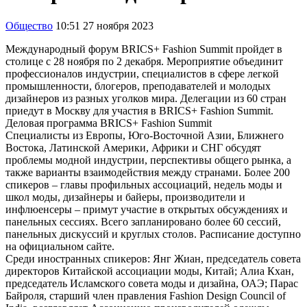
Общество
10:51 27 ноября 2023
Международный форум BRICS+ Fashion Summit пройдет в
столице с 28 ноября по 2 декабря. Мероприятие объединит
профессионалов индустрии, специалистов в сфере легкой
промышленности, блогеров, преподавателей и молодых
дизайнеров из разных уголков мира. Делегации из 60 стран
приедут в Москву для участия в BRICS+ Fashion Summit.
Деловая программа BRICS+ Fashion Summit
Специалисты из Европы, Юго-Восточной Азии, Ближнего
Востока, Латинской Америки, Африки и СНГ обсудят
проблемы модной индустрии, перспективы общего рынка, а
также варианты взаимодействия между странами. Более 200
спикеров – главы профильных ассоциаций, недель моды и
школ моды, дизайнеры и байеры, производители и
инфлюенсеры – примут участие в открытых обсуждениях и
панельных сессиях. Всего запланировано более 60 сессий,
панельных дискуссий и круглых столов. Расписание доступно
на официальном сайте.
Среди иностранных спикеров: Янг Жиан, председатель совета
директоров Китайской ассоциации моды, Китай; Алиа Кхан,
председатель Исламского совета моды и дизайна, ОАЭ; Парас
Байроля, старший член правления Fashion Design Council of