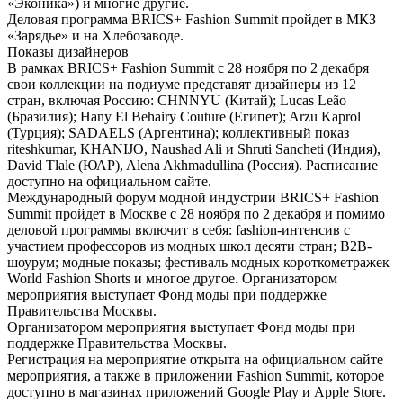
«Эконика») и многие другие.
Деловая программа BRICS+ Fashion Summit пройдет в МКЗ
«Зарядье» и на Хлебозаводе.
Показы дизайнеров
В рамках BRICS+ Fashion Summit с 28 ноября по 2 декабря
свои коллекции на подиуме представят дизайнеры из 12
стран, включая Россию: CHNNYU (Китай); Lucas Leão
(Бразилия); Hany El Behairy Couture (Египет); Arzu Kaprol
(Турция); SADAELS (Аргентина); коллективный показ
riteshkumar, KHANIJO, Naushad Ali и Shruti Sancheti (Индия),
David Tlale (ЮАР), Alena Akhmadullina (Россия). Расписание
доступно на официальном сайте.
Международный форум модной индустрии BRICS+ Fashion
Summit пройдет в Москве с 28 ноября по 2 декабря и помимо
деловой программы включит в себя: fashion-интенсив с
участием профессоров из модных школ десяти стран; В2В-
шоурум; модные показы; фестиваль модных короткометражек
World Fashion Shorts и многое другое. Организатором
мероприятия выступает Фонд моды при поддержке
Правительства Москвы.
Организатором мероприятия выступает Фонд моды при
поддержке Правительства Москвы.
Регистрация на мероприятие открыта на официальном сайте
мероприятия, а также в приложении Fashion Summit, которое
доступно в магазинах приложений Google Play и Apple Store.