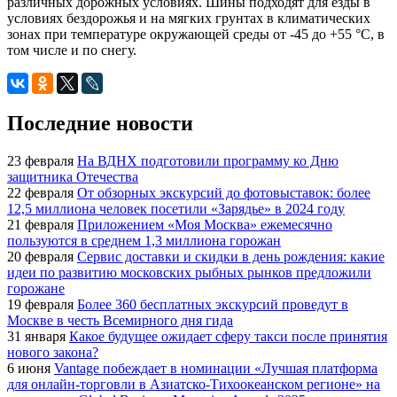
различных дорожных условиях. Шины подходят для езды в
условиях бездорожья и на мягких грунтах в климатических
зонах при температуре окружающей среды от -45 до +55 °C, в
том числе и по снегу.
Последние новости
23 февраля
На ВДНХ подготовили программу ко Дню
защитника Отечества
22 февраля
От обзорных экскурсий до фотовыставок: более
12,5 миллиона человек посетили «Зарядье» в 2024 году
21 февраля
Приложением «Моя Москва» ежемесячно
пользуются в среднем 1,3 миллиона горожан
20 февраля
Сервис доставки и скидки в день рождения: какие
идеи по развитию московских рыбных рынков предложили
горожане
19 февраля
Более 360 бесплатных экскурсий проведут в
Москве в честь Всемирного дня гида
31 января
Какое будущее ожидает сферу такси после принятия
нового закона?
6 июня
Vantage побеждает в номинации «Лучшая платформа
для онлайн-торговли в Азиатско-Тихоокеанском регионе» на