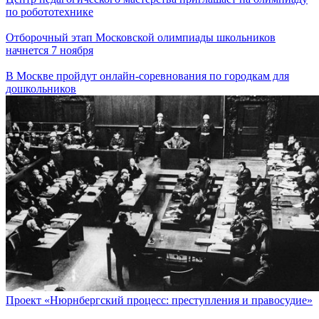
по робототехнике
Отборочный этап Московской олимпиады школьников
начнется 7 ноября
В Москве пройдут онлайн-соревнования по городкам для
дошкольников
Проект «Нюрнбергский процесс: преступления и правосудие»