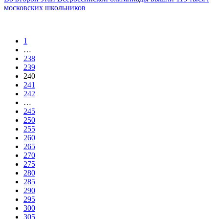
московских школьников
1
…
238
239
240
241
242
…
245
250
255
260
265
270
275
280
285
290
295
300
305