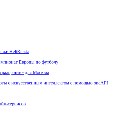
вке HeliRussia
чемпионат Европы по футболу
 гражданин» для Москвы
боты с искусственным интеллектом с помощью oneAPI
айн-сервисов