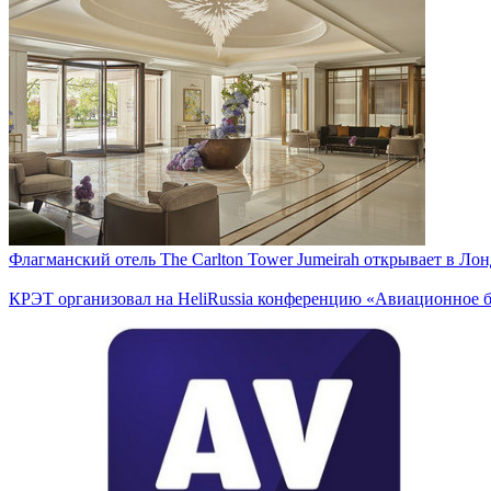
Флагманский отель The Carlton Tower Jumeirah открывает в Лон
КРЭТ организовал на HeliRussia конференцию «Авиационное б