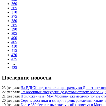
360
365
370
375
380
385
390
395
400
405
410
415
420
425
…
425
Последние новости
23 февраля
На ВДНХ подготовили программу ко Дню защитник
22 февраля
От обзорных экскурсий до фотовыставок: более 12,
21 февраля
Приложением «Моя Москва» ежемесячно пользуются
20 февраля
Сервис доставки и скидки в день рождения: какие
19 февраля
Более 360 бесплатных экскурсий проведут в Москве