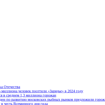
а Отечества
5 миллиона человек посетили «Зарядье» в 2024 году
 в среднем 1,3 миллиона горожан
 идеи по развитию московских рыбных рынков предложили горож
 в честь Всемирного дня гида