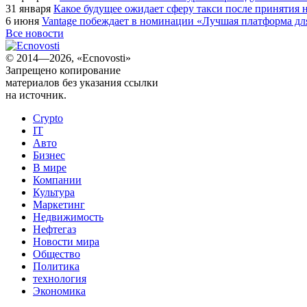
31 января
Какое будущее ожидает сферу такси после принятия н
6 июня
Vantage побеждает в номинации «Лучшая платформа для
Все новости
© 2014—2026, «Ecnovosti»
Запрещено копирование
материалов без указания ссылки
на источник.
Crypto
IT
Авто
Бизнес
В мире
Компании
Культура
Маркетинг
Недвижимость
Нефтегаз
Новости мира
Общество
Политика
технология
Экономика