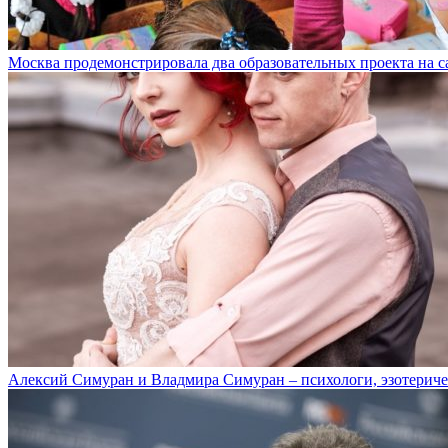
Москва продемонстрировала два образовательных проекта на 
Алексий Симуран и Владмира Симуран – психологи, эзотериче