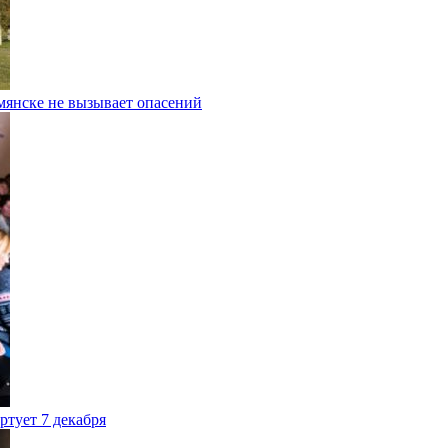
мянске не вызывает опасений
тует 7 декабря