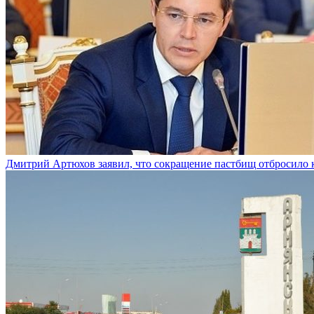
Дмитрий Артюхов заявил, что сокращение пастбищ отбросило 