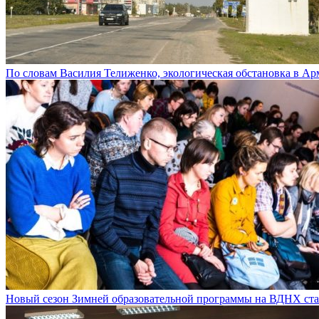
По словам Василия Телиженко, экологическая обстановка в Ар
Новый сезон Зимней образовательной программы на ВДНХ стар