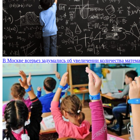
В Москве всерьез задумались об увеличении количества матем