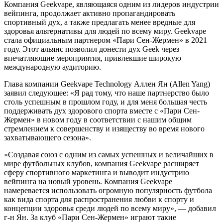
Компания Geekvape, являющаяся одним из лидеров индустрии
вейпинга, продолжает активно пропагандировать
спортивный дух, а также предлагать менее вредные для
здоровья альтернативы для людей по всему миру. Geekvape
стала официальным партнером «Пари Сен-Жермен» в 2021
году. Этот альянс позволил донести дух Geek через
впечатляющие мероприятия, привлекшие широкую
международную аудиторию.
Глава компании Geekvape Technology Аллен Ян (Allen Yang)
заявил следующее: «Я рад тому, что наше партнерство было
столь успешным в прошлом году, и для меня большая честь
поддерживать дух здорового спорта вместе с «Пари Сен-
Жермен» в новом году в соответствии с нашим общим
стремлением к совершенству и изяществу во время нового
захватывающего сезона».
«Создавая союз с одним из самых успешных и величайших в
мире футбольных клубов, компания Geekvape расширяет
сферу спортивного маркетинга и выводит индустрию
вейпинга на новый уровень. Компания Geekvape
намеревается использовать огромную популярность футбола
как вида спорта для распространения любви к спорту и
концепции здоровья среди людей по всему миру», — добавил
г-н Ян. За клуб «Пари Сен-Жермен» играют такие