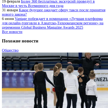
19 февраля
Более 360 бесплатных экскурсий проведут в
Москве в честь Всемирного дня гида
31 января
Какое будущее ожидает сферу такси после принятия
нового закона?
6 июня
Vantage побеждает в номинации «Лучшая платформа
для онлайн-торговли в Азиатско-Тихоокеанском регионе» на
церемонии Global Business Magazine Awards 2025
Все новости
Похожие новости
Общество