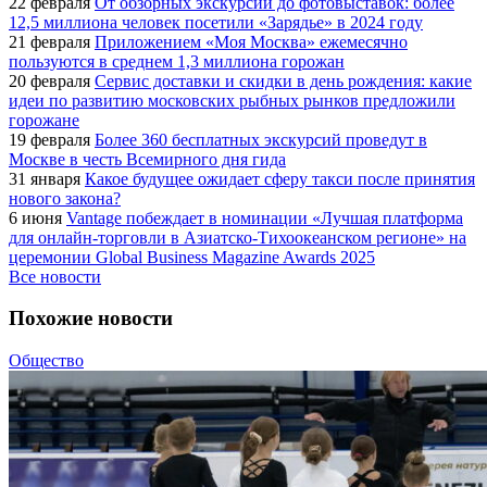
22 февраля
От обзорных экскурсий до фотовыставок: более
12,5 миллиона человек посетили «Зарядье» в 2024 году
21 февраля
Приложением «Моя Москва» ежемесячно
пользуются в среднем 1,3 миллиона горожан
20 февраля
Сервис доставки и скидки в день рождения: какие
идеи по развитию московских рыбных рынков предложили
горожане
19 февраля
Более 360 бесплатных экскурсий проведут в
Москве в честь Всемирного дня гида
31 января
Какое будущее ожидает сферу такси после принятия
нового закона?
6 июня
Vantage побеждает в номинации «Лучшая платформа
для онлайн-торговли в Азиатско-Тихоокеанском регионе» на
церемонии Global Business Magazine Awards 2025
Все новости
Похожие новости
Общество