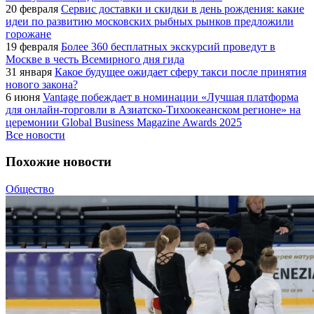
20 февраля
Сервис доставки и скидки в день рождения: какие
идеи по развитию московских рыбных рынков предложили
горожане
19 февраля
Более 360 бесплатных экскурсий проведут в
Москве в честь Всемирного дня гида
31 января
Какое будущее ожидает сферу такси после принятия
нового закона?
6 июня
Vantage побеждает в номинации «Лучшая платформа
для онлайн-торговли в Азиатско-Тихоокеанском регионе» на
церемонии Global Business Magazine Awards 2025
Все новости
Похожие новости
Общество