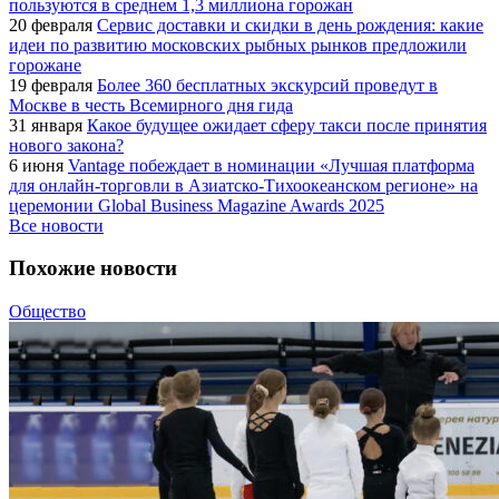
пользуются в среднем 1,3 миллиона горожан
20 февраля
Сервис доставки и скидки в день рождения: какие
идеи по развитию московских рыбных рынков предложили
горожане
19 февраля
Более 360 бесплатных экскурсий проведут в
Москве в честь Всемирного дня гида
31 января
Какое будущее ожидает сферу такси после принятия
нового закона?
6 июня
Vantage побеждает в номинации «Лучшая платформа
для онлайн-торговли в Азиатско-Тихоокеанском регионе» на
церемонии Global Business Magazine Awards 2025
Все новости
Похожие новости
Общество