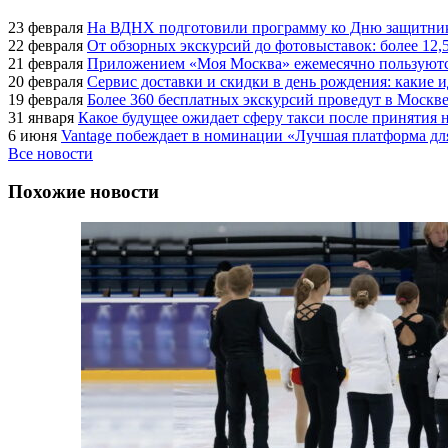
23 февраля
На ВДНХ подготовили программу ко Дню защитник
22 февраля
От обзорных экскурсий до фотовыставок: более 12,
21 февраля
Приложением «Моя Москва» ежемесячно пользуются
20 февраля
Сервис доставки и скидки в день рождения: какие
19 февраля
Более 360 бесплатных экскурсий проведут в Москве
31 января
Какое будущее ожидает сферу такси после принятия н
6 июня
Vantage побеждает в номинации «Лучшая платформа для
Все новости
Похожие новости