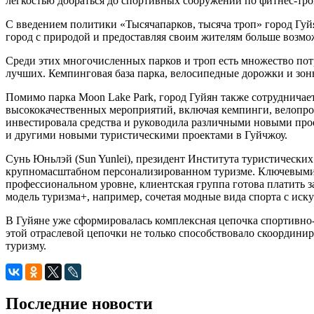
легкостью добраться до спортивных сооружений по фитнес-троп
С введением политики «Тысячапарков, тысяча троп» город Гуйя
город с природой и предоставляя своим жителям больше возмо
Среди этих многочисленных парков и троп есть множество пот
лучших. Кемпинговая база парка, велосипедные дорожки и зон
Помимо парка Moon Lake Park, город Гуйян также сотрудничае
высококачественных мероприятий, включая кемпинги, велопрог
инвестировала средства и руководила различными новыми прое
и другими новыми туристическими проектами в Гуйчжоу.
Сунь Юньлэй (Sun Yunlei), президент Института туристически
крупномасштабном персонализированном туризме. Ключевыми э
профессиональном уровне, клиентская группа готова платить з
модель туризма+, например, сочетая модные вида спорта с иск
В Гуйяне уже сформировалась комплексная цепочка спортивно-
этой отраслевой цепочки не только способствовало скоордини
туризму.
Последние новости