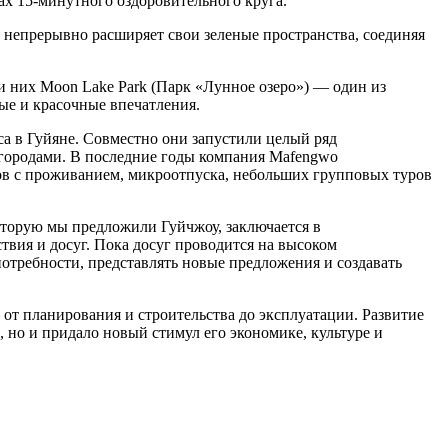
ах 15-минутного оздоровительного круга.
, непрерывно расширяет свои зеленые пространства, соединяя
 них Moon Lake Park (Парк «Лунное озеро») — один из
ые и красочные впечатления.
са в Гуйяне. Совместно они запустили целый ряд
 городами. В последние годы компания Mafengwo
ов с проживанием, микроотпуска, небольших групповых туров
оторую мы предложили Гуйчжоу, заключается в
вия и досуг. Пока досуг проводится на высоком
потребности, представлять новые предложения и создавать
т планирования и строительства до эксплуатации. Развитие
 но и придало новый стимул его экономике, культуре и