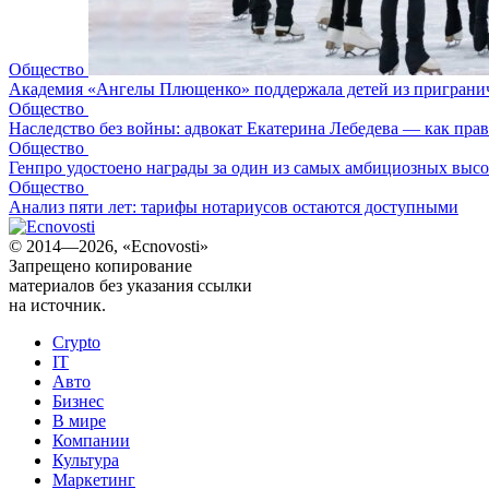
Общество
Академия «Ангелы Плющенко» поддержала детей из пригранич
Общество
Наследство без войны: адвокат Екатерина Лебедева — как прави
Общество
Генпро удостоено награды за один из самых амбициозных высот
Общество
Анализ пяти лет: тарифы нотариусов остаются доступными
© 2014—2026, «Ecnovosti»
Запрещено копирование
материалов без указания ссылки
на источник.
Crypto
IT
Авто
Бизнес
В мире
Компании
Культура
Маркетинг