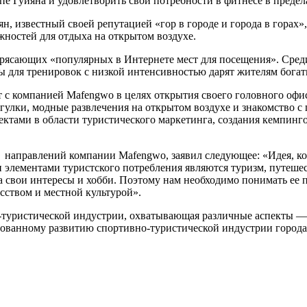
е Гуйяна и удовлетворить свои потребности в фитнесе в предел
н, известный своей репутацией «гор в городе и города в горах»
жностей для отдыха на открытом воздухе.
рясающих «популярных в Интернете мест для посещения». Среди
ы для тренировок с низкой интенсивностью дарят жителям богат
т с компанией Mafengwo в целях открытия своего головного офи
улки, модные развлечения на открытом воздухе и знакомство с
ктами в области туристического маркетинга, создания кемпинг
х направлений компании Mafengwo, заявил следующее: «Идея, к
лементами туристского потребления являются туризм, путешест
а свои интересы и хобби. Поэтому нам необходимо понимать ее 
усством и местной культурой».
туристической индустрии, охватывающая различные аспекты — о
рованному развитию спортивно-туристической индустрии города,