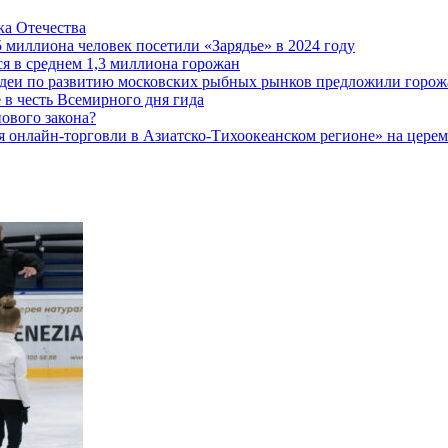
а Отечества
5 миллиона человек посетили «Зарядье» в 2024 году
 в среднем 1,3 миллиона горожан
 идеи по развитию московских рыбных рынков предложили горож
 в честь Всемирного дня гида
ового закона?
 онлайн-торговли в Азиатско-Тихоокеанском регионе» на церемо