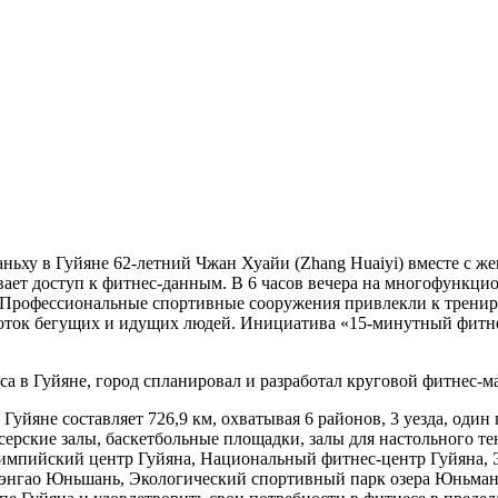
шаньху в Гуйяне 62-летний Чжан Хуайи (Zhang Huaiyi) вместе с 
ет доступ к фитнес-данным. В 6 часов вечера на многофункцио
ол. Профессиональные спортивные сооружения привлекли к тренир
ток бегущих и идущих людей. Инициатива «15-минутный фитнес-
са в Гуйяне, город спланировал и разработал круговой фитнес-
Гуйяне составляет 726,9 км, охватывая 6 районов, 3 уезда, один
ерские залы, баскетбольные площадки, залы для настольного те
лимпийский центр Гуйяна, Национальный фитнес-центр Гуйяна,
нгао Юньшань, Экологический спортивный парк озера Юньмань,