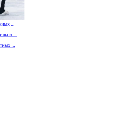
ных ...
льно ...
ных ...