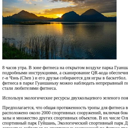
8 часов утра. В зоне фитнеса на открытом воздухе парка Гуан
подробными инструкциями, а сканирование QR-кода обеспечива
г-н Чэнь (Chen ) и его друзья собираются для игры в баскетб
фитнеса в парке Гуаншаньху можно наблюдать непрерывный по
стали любителями фитнеса.
Используя экологические ресурсы двухкольцевого зеленого поя
Предполагается, что общая протяженность тропы для фитнеса в 
расположено около 2000 спортивных сооружений, включая бокс
залы и множество других спортивных объектов. В их числе О
спортивный парк Гуйшань, Экологический спортивный парк Дэ