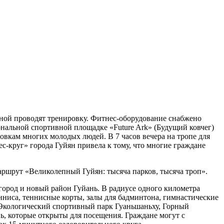
женой проводят тренировку. Фитнес-оборудование снабжено
нальной спортивной площадке «Future Ark» (Будущий ковчег)
овкам многих молодых людей. В 7 часов вечера на тропе для
круг» города Гуйян привела к тому, что многие граждане
маршрут «Великолепный Гуйян: тысяча парков, тысяча троп».
 город и новый район Гуйань. В радиусе одного километра
нниса, теннисные корты, залы для бадминтона, гимнастические
 Экологический спортивный парк Гуаньшаньху, Горный
 которые открыты для посещения. Граждане могут с