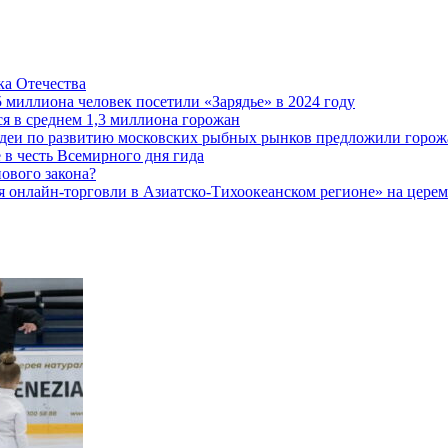
а Отечества
5 миллиона человек посетили «Зарядье» в 2024 году
 в среднем 1,3 миллиона горожан
 идеи по развитию московских рыбных рынков предложили горож
 в честь Всемирного дня гида
ового закона?
 онлайн-торговли в Азиатско-Тихоокеанском регионе» на церемо