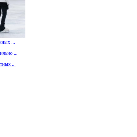
ных ...
льно ...
ных ...