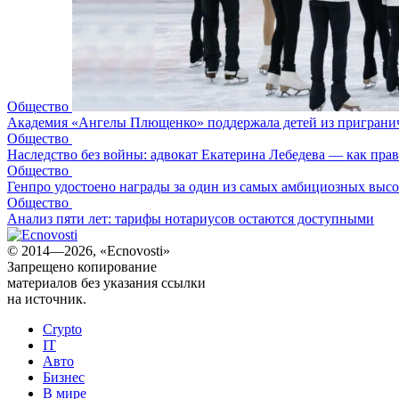
Общество
Академия «Ангелы Плющенко» поддержала детей из пригранич
Общество
Наследство без войны: адвокат Екатерина Лебедева — как прави
Общество
Генпро удостоено награды за один из самых амбициозных высот
Общество
Анализ пяти лет: тарифы нотариусов остаются доступными
© 2014—2026, «Ecnovosti»
Запрещено копирование
материалов без указания ссылки
на источник.
Crypto
IT
Авто
Бизнес
В мире