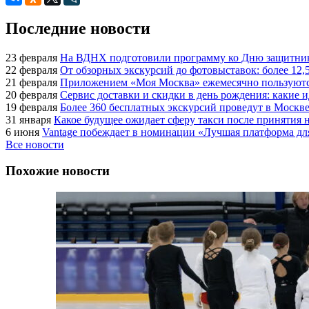
Последние новости
23 февраля
На ВДНХ подготовили программу ко Дню защитник
22 февраля
От обзорных экскурсий до фотовыставок: более 12,
21 февраля
Приложением «Моя Москва» ежемесячно пользуются
20 февраля
Сервис доставки и скидки в день рождения: какие
19 февраля
Более 360 бесплатных экскурсий проведут в Москве
31 января
Какое будущее ожидает сферу такси после принятия н
6 июня
Vantage побеждает в номинации «Лучшая платформа для
Все новости
Похожие новости