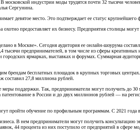
. В московской индустрии моды трудятся почти 32 тысячи чело
алья Сергунина.
нимает девятое место. Это подтверждает ее статус крупнейшег
а охотно предоставляет их бизнесу. Предприятия столицы могу
лано в Москве». Сегодня аудитория ее онлайн-шоурума составл
4,4 тысячи предпринимателей, в том числе из сферы креативных
 городских ярмарках, выставках и форумах. Суммарная аудитор
им брендам бесплатных площадок в крупных торговых центрах. 
ж составил 27,8 миллиона рублей.
 меры поддержки. Так, предприниматели могут получить до 30 
а патентование в России и до двух миллионов рублей — на регис
могут пройти обучение по профильным программам. С 2021 года в
бизнеса. В нем предприниматели могут получить консультацию э
аявок, 44 процента из них поступило от предприятий в сфере мо