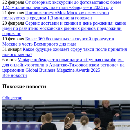
22 февраля
От обзорных экскурсий до фотовыставок: более
12,5 миллиона человек посетили «Зарядье» в 2024 году
21 февраля
Приложением «Моя Москва» ежемесячно
пользуются в среднем 1,3 миллиона горожан
20 февраля
Сервис доставки и скидки в день рождения: какие
идеи по развитию московских рыбных рынков предложили
горожане
19 февраля
Более 360 бесплатных экскурсий проведут в
Москве в честь Всемирного дня гида
31 января
Какое будущее ожидает сферу такси после принятия
нового закона?
6 июня
Vantage побеждает в номинации «Лучшая платформа
для онлайн-торговли в Азиатско-Тихоокеанском регионе» на
церемонии Global Business Magazine Awards 2025
Все новости
Похожие новости
Общество