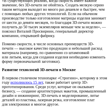
«В существующих реалиях, когда скорость имеет важное
значение, без 3D-печати не обойтись. Создать мелкую серию
таким методом выходит во много раз дешевле и быстрее, чем
с помощью любых других технологий. Если на обычном
производстве только изготовление матрицы изделия занимает
от шести до девяти месяцев, то благодаря 3D-печати можно
получить до 50 тысяч экземпляров меньше чем за неделю», —
пояснил Виталий Просвирнин, генеральный директор
компании, открывшей фабрику.
Помимо скорости, в числе основных преимуществ 3D-
печати — высокое качество продукции и небольшой расход
материала (например, по сравнению со штамповкой
или литьем, когда для создания изделия необходимо изменить
форму первоначальной заготовки).
Развитие технологий 3D-печати в Москве
В первом столичном технопарке «Строгино», которому в этом
году
исполнилось 15 лет
, также работает центр 3D-
прототипирования. Среди услуг, которые он оказывает
бизнесу, — создание архитектурных макетов, промышленный
дизайн и инжиниринг, 3D-печать и моделирование, литье
деталей из пластика, лазерная резка, изготовление плат
для электроники и многое другое.