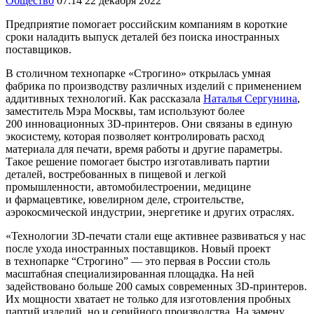
Общество
07:14 22 декабря 2022
Предприятие помогает российским компаниям в короткие
сроки наладить выпуск деталей без поиска иностранных
поставщиков.
В столичном технопарке «Строгино» открылась умная
фабрика по производству различных изделий с применением
аддитивных технологий. Как рассказала
Наталья Сергунина
,
заместитель Мэра Москвы, там используют более
200 инновационных 3D-принтеров. Они связаны в единую
экосистему, которая позволяет контролировать расход
материала для печати, время работы и другие параметры.
Такое решение помогает быстро изготавливать партии
деталей, востребованных в пищевой и легкой
промышленности, автомобилестроении, медицине
и фармацевтике, ювелирном деле, строительстве,
аэрокосмической индустрии, энергетике и других отраслях.
«Технологии 3D-печати стали еще активнее развиваться у нас
после ухода иностранных поставщиков. Новый проект
в технопарке “Строгино” — это первая в России столь
масштабная специализированная площадка. На ней
задействовано больше 200 самых современных 3D-принтеров.
Их мощности хватает не только для изготовления пробных
партий изделий, но и серийного производства. На замену