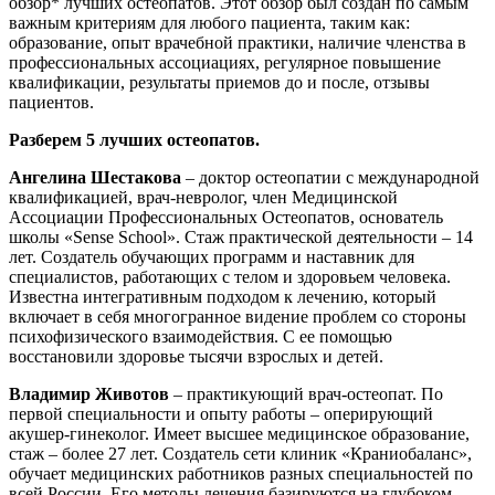
обзор* лучших остеопатов. Этот обзор был создан по самым
важным критериям для любого пациента, таким как:
образование, опыт врачебной практики, наличие членства в
профессиональных ассоциациях, регулярное повышение
квалификации, результаты приемов до и после, отзывы
пациентов.
Разберем 5 лучших остеопатов.
Ангелина Шестакова
– доктор остеопатии с международной
квалификацией, врач-невролог, член Медицинской
Ассоциации Профессиональных Остеопатов, основатель
школы «Sense School». Стаж практической деятельности – 14
лет. Создатель обучающих программ и наставник для
специалистов, работающих с телом и здоровьем человека.
Известна интегративным подходом к лечению, который
включает в себя многогранное видение проблем со стороны
психофизического взаимодействия. С ее помощью
восстановили здоровье тысячи взрослых и детей.
Владимир Животов
– практикующий врач-остеопат. По
первой специальности и опыту работы – оперирующий
акушер-гинеколог. Имеет высшее медицинское образование,
стаж – более 27 лет. Создатель сети клиник «Краниобаланс»,
обучает медицинских работников разных специальностей по
всей России. Его методы лечения базируются на глубоком