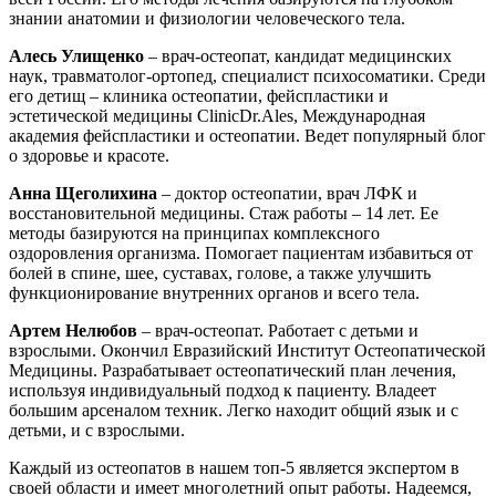
знании анатомии и физиологии человеческого тела.
Алесь Улищенко
– врач-остеопат, кандидат медицинских
наук, травматолог-ортопед, специалист психосоматики. Среди
его детищ – клиника остеопатии, фейспластики и
эстетической медицины ClinicDr.Ales, Международная
академия фейспластики и остеопатии. Ведет популярный блог
о здоровье и красоте.
Анна Щеголихина
– доктор остеопатии, врач ЛФК и
восстановительной медицины. Стаж работы – 14 лет. Ее
методы базируются на принципах комплексного
оздоровления организма. Помогает пациентам избавиться от
болей в спине, шее, суставах, голове, а также улучшить
функционирование внутренних органов и всего тела.
Артем Нелюбов
– врач-остеопат. Работает с детьми и
взрослыми. Окончил Евразийский Институт Остеопатической
Медицины. Разрабатывает остеопатический план лечения,
используя индивидуальный подход к пациенту. Владеет
большим арсеналом техник. Легко находит общий язык и с
детьми, и с взрослыми.
Каждый из остеопатов в нашем топ-5 является экспертом в
своей области и имеет многолетний опыт работы. Надеемся,