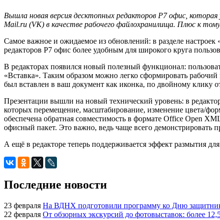
Вышла новая версия десктопных редакторов Р7 офис, которая 
Mail.ru (VK) в качестве рабочего файлохранилища. Плюс к т
Самое важное и ожидаемое из обновлений: в разделе настроек 
редакторов Р7 офис более удобным для широкого круга пользов
В редакторах появился новый полезный функционал: пользоват
«Вставка». Таким образом можно легко сформировать рабочий к
был вставлен в ваш документ как иконка, по двойному клику о
Презентации вышли на новый технический уровень: в редакто
которых перемещение, масштабирование, изменение цвета/фор
обеспечена обратная совместимость в формате Office Open XML
офисный пакет. Это важно, ведь чаще всего демонстрировать п
А ещё в редакторе теперь поддерживается эффект размытия для
Последние новости
23 февраля
На ВДНХ подготовили программу ко Дню защитник
22 февраля
От обзорных экскурсий до фотовыставок: более 12,