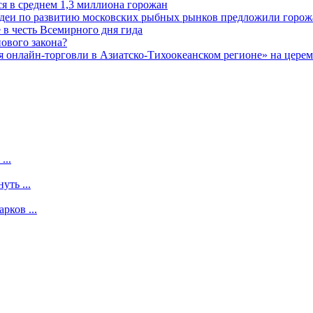
 в среднем 1,3 миллиона горожан
 идеи по развитию московских рыбных рынков предложили горож
 в честь Всемирного дня гида
ового закона?
 онлайн-торговли в Азиатско-Тихоокеанском регионе» на церемо
...
уть ...
рков ...