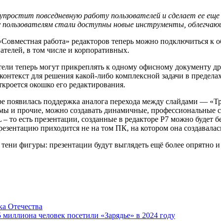
упростит повседневную работу пользователей и сделает ее еще 
ому пользователям стали доступны новые инструменты, облегча
«Совместная работа» редакторов теперь можно подключиться к об
ателей, в том числе и корпоративных.
ели теперь могут прикреплять к одному офисному документу др
онтекст для решения какой-либо комплексной задачи в пределах
ткроется окошко его редактирования.
ре появилась поддержка аналога перехода между слайдами — «
мы и прочие, можно создавать динамичные, профессиональные с
 – то есть презентации, созданные в редакторе Р7 можно будет 
резентацию приходится не на том ПК, на котором она создавалас
 тени фигуры: презентации будут выглядеть ещё более опрятно и
а Отечества
5 миллиона человек посетили «Зарядье» в 2024 году