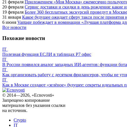
21 февраля
Приложением «Моя Москва» ежемесячно пользуются
20 февраля
Сервис доставки и скидки в день рождения: какие
19 февраля
Более 360 бесплатных экскурсий проведут в Москве
31 января
Какое будущее ожидает сферу такси после принятия н
6 июня
Vantage побеждает в номинации «Лучшая платформа для
Все новости
Похожие новости
IT
Полезная функция ЕСЛИ в таблицах Р7 офис
IT
В России появился аналог западных ИИ-агентов: функции бота 
IT
Как организовать работу с десятком фрилансеров, чтобы не утон
IT
Как в Москве создают «зелёное» будущее: секреты идеальных па
© 2014—2026, «Ecnovosti»
Запрещено копирование
материалов без указания ссылки
на источник.
Crypto
IT