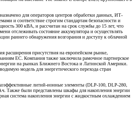
назначено для операторов центров обработки данных, ИТ-
мами и соответствие строгим стандартам безопасности и
сть 300 кВА, и рассчитан на срок службы до 15 лет, что
емени отслеживать состояние аккумулятора и осуществлять
ции раннего обнаружения возгорания и доступу к облачной
ния расширения присутствия на европейском рынке,
ваниям ЕС. Компания также заключила рамочное партнерское
 энергии на рынках Ближнего Востока и Латинской Америки.
зводимую модель для энергетического перехода стран
ысокоэффективные литий-ионные элементы (DLP-100, DLP-280,
Ач. Также были представлены шкафы для накопления энергии
нерная система накопления энергии с жидкостным охлаждением