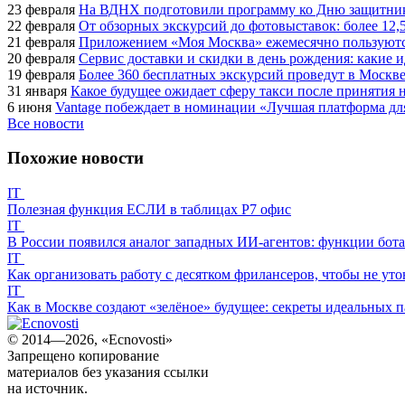
23 февраля
На ВДНХ подготовили программу ко Дню защитник
22 февраля
От обзорных экскурсий до фотовыставок: более 12,
21 февраля
Приложением «Моя Москва» ежемесячно пользуются
20 февраля
Сервис доставки и скидки в день рождения: какие
19 февраля
Более 360 бесплатных экскурсий проведут в Москве
31 января
Какое будущее ожидает сферу такси после принятия н
6 июня
Vantage побеждает в номинации «Лучшая платформа для
Все новости
Похожие новости
IT
Полезная функция ЕСЛИ в таблицах Р7 офис
IT
В России появился аналог западных ИИ-агентов: функции бота 
IT
Как организовать работу с десятком фрилансеров, чтобы не утон
IT
Как в Москве создают «зелёное» будущее: секреты идеальных па
© 2014—2026, «Ecnovosti»
Запрещено копирование
материалов без указания ссылки
на источник.