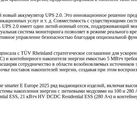
ой новый аккумулятор UPS 2.0. Это инновационное решение пред
кационных услуг и т. д. Совместимость с существующими систе
UPS 2.0 имеет один литий-ионный отсек, поддерживающий мощно
туальная система мониторинга позволяет в режиме реального вр
тивное управление безопасностью благодаря опциональной функ
одписала с TÜV Rheinland стратегическое соглашение для ускоре
8C) и контейнерного накопителя энергии емкостью 5 МВтч требо
расширяя сотрудничество в области возобновляемых источников
очке поставок накопителей энергии, создавая при этом воспрои
 The smarter E Europe 2025 ряд выдающихся изделий, включая в
стемы накопления энергии с литиевыми модулями на 100 и 280 
ntial ESS, 21 кВтч HV DCDC Residential ESS (280 Ач) и контей