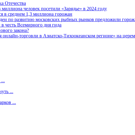
а Отечества
5 миллиона человек посетили «Зарядье» в 2024 году
 в среднем 1,3 миллиона горожан
 идеи по развитию московских рыбных рынков предложили горож
 в честь Всемирного дня гида
ового закона?
 онлайн-торговли в Азиатско-Тихоокеанском регионе» на церемо
...
уть ...
рков ...