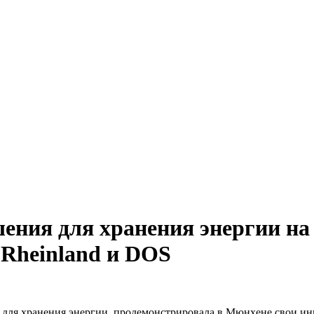
шения для хранения энергии на 
 Rheinland и DOS
для хранения энергии, продемонстрировала в Мюнхене свои инно