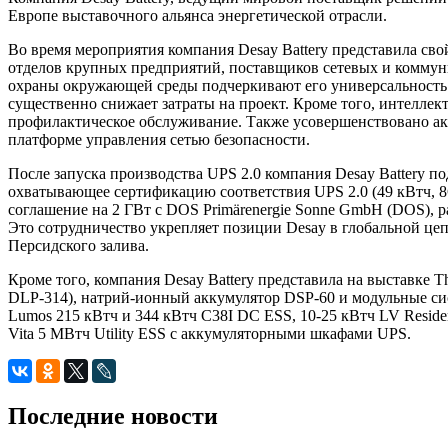
Европе выставочного альянса энергетической отрасли.
Во время мероприятия компания Desay Battery представила св
отделов крупных предприятий, поставщиков сетевых и коммуни
охраны окружающей среды подчеркивают его универсальность. 
существенно снижает затраты на проект. Кроме того, интеллек
профилактическое обслуживание. Также усовершенствовано ак
платформе управления сетью безопасности.
После запуска производства UPS 2.0 компания Desay Battery п
охватывающее сертификацию соответствия UPS 2.0 (49 кВтч, 
соглашение на 2 ГВт с DOS Primärenergie Sonne GmbH (DOS), 
Это сотрудничество укрепляет позиции Desay в глобальной цеп
Персидского залива.
Кроме того, компания Desay Battery представила на выставке
DLP-314), натрий-ионный аккумулятор DSP-60 и модульные си
Lumos 215 кВтч и 344 кВтч C38I DC ESS, 10-25 кВтч LV Reside
Vita 5 МВтч Utility ESS с аккумуляторными шкафами UPS.
Последние новости