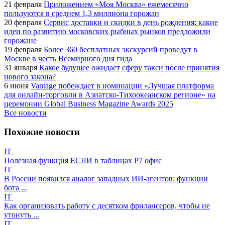
21 февраля
Приложением «Моя Москва» ежемесячно
пользуются в среднем 1,3 миллиона горожан
20 февраля
Сервис доставки и скидки в день рождения: какие
идеи по развитию московских рыбных рынков предложили
горожане
19 февраля
Более 360 бесплатных экскурсий проведут в
Москве в честь Всемирного дня гида
31 января
Какое будущее ожидает сферу такси после принятия
нового закона?
6 июня
Vantage побеждает в номинации «Лучшая платформа
для онлайн-торговли в Азиатско-Тихоокеанском регионе» на
церемонии Global Business Magazine Awards 2025
Все новости
Похожие новости
IT
Полезная функция ЕСЛИ в таблицах Р7 офис
IT
В России появился аналог западных ИИ-агентов: функции
бота ...
IT
Как организовать работу с десятком фрилансеров, чтобы не
утонуть ...
IT