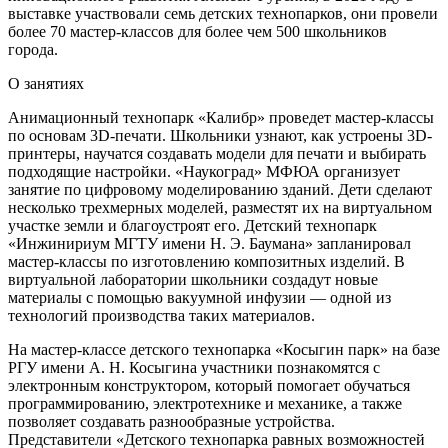
выставке участвовали семь детских технопарков, они провели
более 70 мастер-классов для более чем 500 школьников
города.
О занятиях
Анимационный технопарк «Калибр» проведет мастер-классы
по основам 3D-печати. Школьники узнают, как устроены 3D-
принтеры, научатся создавать модели для печати и выбирать
подходящие настройки. «Наукоград» МФЮА организует
занятие по цифровому моделированию зданий. Дети сделают
несколько трехмерных моделей, разместят их на виртуальном
участке земли и благоустроят его. Детский технопарк
«Инжинириум МГТУ имени Н. Э. Баумана» запланировал
мастер-классы по изготовлению композитных изделий. В
виртуальной лаборатории школьники создадут новые
материалы с помощью вакуумной инфузии — одной из
технологий производства таких материалов.
На мастер-классе детского технопарка «Косыгин парк» на базе
РГУ имени А. Н. Косыгина участники познакомятся с
электронным конструктором, который помогает обучаться
программированию, электротехнике и механике, а также
позволяет создавать разнообразные устройства.
Представители «Детского технопарка равных возможностей