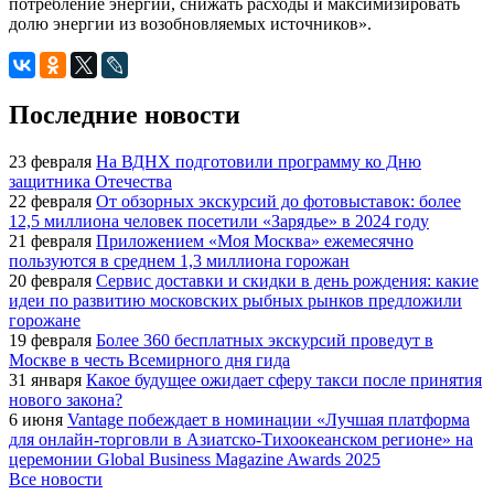
потребление энергии, снижать расходы и максимизировать
долю энергии из возобновляемых источников».
Последние новости
23 февраля
На ВДНХ подготовили программу ко Дню
защитника Отечества
22 февраля
От обзорных экскурсий до фотовыставок: более
12,5 миллиона человек посетили «Зарядье» в 2024 году
21 февраля
Приложением «Моя Москва» ежемесячно
пользуются в среднем 1,3 миллиона горожан
20 февраля
Сервис доставки и скидки в день рождения: какие
идеи по развитию московских рыбных рынков предложили
горожане
19 февраля
Более 360 бесплатных экскурсий проведут в
Москве в честь Всемирного дня гида
31 января
Какое будущее ожидает сферу такси после принятия
нового закона?
6 июня
Vantage побеждает в номинации «Лучшая платформа
для онлайн-торговли в Азиатско-Тихоокеанском регионе» на
церемонии Global Business Magazine Awards 2025
Все новости