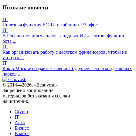
Похожие новости
IT
Полезная функция ЕСЛИ в таблицах Р7 офис
IT
В России появился аналог западных ИИ-агентов: функции
бота ...
IT
Как организовать работу с десятком фрилансеров, чтобы не
утонуть ...
IT
Как в Москве создают «зелёное» будущее: секреты идеальных
парков ...
© 2014—2026, «Ecnovosti»
Запрещено копирование
материалов без указания ссылки
на источник.
Crypto
IT
Авто
Бизнес
В мире