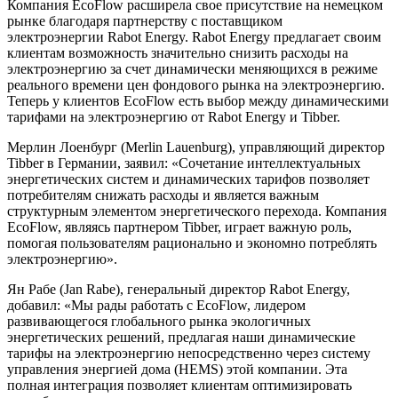
Компания EcoFlow расширела свое присутствие на немецком
рынке благодаря партнерству с поставщиком
электроэнергии Rabot Energy. Rabot Energy предлагает своим
клиентам возможность значительно снизить расходы на
электроэнергию за счет динамически меняющихся в режиме
реального времени цен фондового рынка на электроэнергию.
Теперь у клиентов EcoFlow есть выбор между динамическими
тарифами на электроэнергию от Rabot Energy и Tibber.
Мерлин Лоенбург (Merlin Lauenburg), управляющий директор
Tibber в Германии, заявил: «Сочетание интеллектуальных
энергетических систем и динамических тарифов позволяет
потребителям снижать расходы и является важным
структурным элементом энергетического перехода. Компания
EcoFlow, являясь партнером Tibber, играет важную роль,
помогая пользователям рационально и экономно потреблять
электроэнергию».
Ян Рабе (Jan Rabe), генеральный директор Rabot Energy,
добавил: «Мы рады работать с EcoFlow, лидером
развивающегося глобального рынка экологичных
энергетических решений, предлагая наши динамические
тарифы на электроэнергию непосредственно через систему
управления энергией дома (HEMS) этой компании. Эта
полная интеграция позволяет клиентам оптимизировать