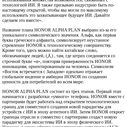
технологией ИИ. Я также призываю индустрию быть по-
настоящему открытой, чтобы мы могли по максимуму
использовать это захватывающее будущее ИИ. Давайте
сделаем это вместе».
Название плана HONOR ALPHA PLAN выбрано из-за его
уникального символического значения. Альфа, как первая
буква греческого алфавита, символизирует неустанное
стремление HONOR к технологическому совершенству.
Кроме того, здесь можно найти китайское слово,
обозначающее людей, (人) , там, где штрих соединяется со
строчной букве «α», повторяя приверженность HONOR
инновациям, ориентированным на человека. Символизм
«Восток встречается с Западом» идеально отражает
глобальное видение и амбиции HONOR по созданию
ценности для потребителей во всем мире.
HONOR ALPHA PLAN состоит из трех этапов. Первый этап
начинается с разработки «умного» телефона. HONOR вместе с
партнерами будет работать над открытием технологических
границ для совместного создания новой парадигмы для
устройств с ИИ в эпоху агентного ИИ. Затем HONOR откроет
границы отрасли и совместно с партнерами создаст новую
парадигму для экосистемы ИИ в эпоху физического ИИ.