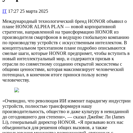
IT
17:27 25 марта 2025
Международный технологический бренд HONOR объявил о
плане HONOR ALPHA PLAN — новой корпоративной
стратегии, направленной на трансформацию HONOR из
производителя смартфонов в ведущую глобальную компанию
по производству устройств с искусственным интеллектом. В
концептуальном трехэтапном плане подробно описываются
смелые шаги, которые HONOR предпримет, чтобы вступить в
новый интеллектуальный мир, и содержится призыв к
отрасли по совместному созданию открытой экосистемы с
общими ценностями, которая максимизирует человеческий
потенциал, в конечном итоге принося пользу всему
человечеству.
«Очевидно, что революция ИИ изменит парадигму индустрии
устройств, полностью трансформируя нашу
производительность, общество и даже культуру в невиданной
до сегодняшнего дня степени», — сказал Джеймс Ли (James
Li), генеральный директор HONOR. «Я призываю всех нас
объединиться для решения общих вызовов, а также
использования множества возможностей, связанных с