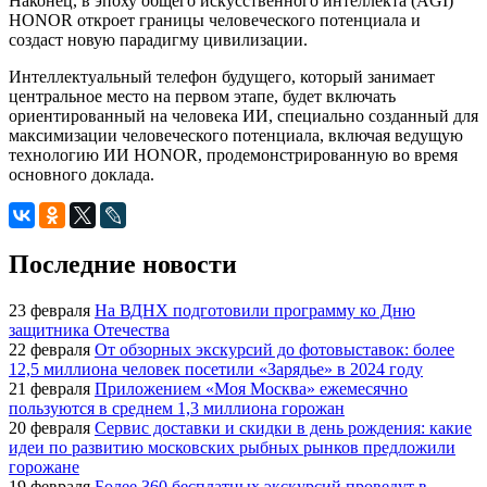
Наконец, в эпоху общего искусственного интеллекта (AGI)
HONOR откроет границы человеческого потенциала и
создаст новую парадигму цивилизации.
Интеллектуальный телефон будущего, который занимает
центральное место на первом этапе, будет включать
ориентированный на человека ИИ, специально созданный для
максимизации человеческого потенциала, включая ведущую
технологию ИИ HONOR, продемонстрированную во время
основного доклада.
Последние новости
23 февраля
На ВДНХ подготовили программу ко Дню
защитника Отечества
22 февраля
От обзорных экскурсий до фотовыставок: более
12,5 миллиона человек посетили «Зарядье» в 2024 году
21 февраля
Приложением «Моя Москва» ежемесячно
пользуются в среднем 1,3 миллиона горожан
20 февраля
Сервис доставки и скидки в день рождения: какие
идеи по развитию московских рыбных рынков предложили
горожане
19 февраля
Более 360 бесплатных экскурсий проведут в