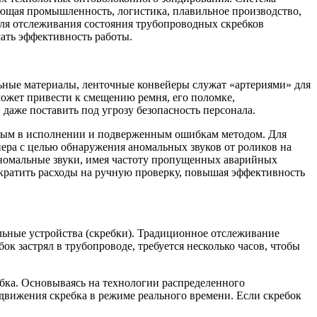
ающая промышленность, логистика, плавильное производство,
для отслеживания состояния трубопроводных скребков
ать эффективность работы.
льные материалы, ленточные конвейеры служат «артериями» для
может привести к смещению ремня, его поломке,
даже поставить под угрозу безопасность персонала.
ным в исполнении и подверженным ошибкам методом. Для
йера с целью обнаружения аномальных звуков от роликов на
номальные звуки, имея частоту пропущенных аварийных
ократить расходы на ручную проверку, повышая эффективность
льные устройства (скребки). Традиционное отслеживание
ок застрял в трубопроводе, требуется несколько часов, чтобы
бка. Основываясь на технологии распределенного
движения скребка в режиме реального времени. Если скребок