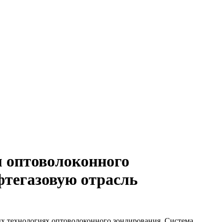
м оптоволоконного
фтегазовую отрасль
х технологиях оптоволоконного зондирования. Система