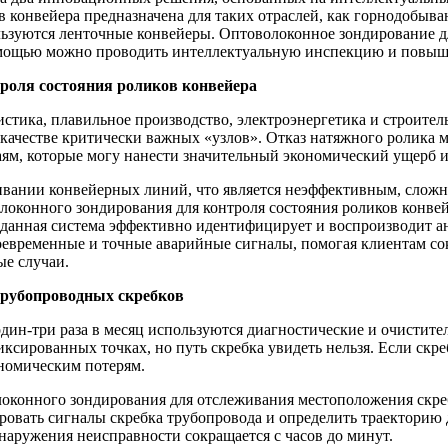
в конвейера предназначена для таких отраслей, как горнодобыв
ользуются ленточные конвейеры. Оптоволоконное зондирование 
помощью можно проводить интеллектуальную инспекцию и повыш
троля состояния роликов конвейера
стика, плавильное производство, электроэнергетика и строите
качестве критически важных «узлов». Отказ натяжного ролика 
ям, которые могу нанести значительный экономический ущерб и 
вании конвейерных линий, что является неэффективным, слож
олоконного зондирования для контроля состояния роликов конве
данная система эффективно идентифицирует и воспроизводит а
воевременные и точные аварийные сигналы, помогая клиентам с
ые случаи.
трубопроводных скребков
ин-три раза в месяц используются диагностические и очистите
сированных точках, но путь скребка увидеть нельзя. Если скреб
ономическим потерям.
локонного зондирования для отслеживания местоположения скре
овать сигналы скребка трубопровода и определить траекторию 
бнаружения неисправности сокращается с часов до минут.