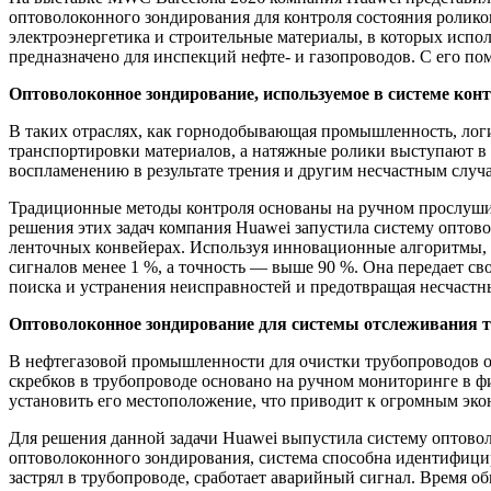
оптоволоконного зондирования для контроля состояния ролико
электроэнергетика и строительные материалы, в которых исп
предназначено для инспекций нефте- и газопроводов. С его 
Оптоволоконное зондирование, используемое в системе кон
В таких отраслях, как горнодобывающая промышленность, логи
транспортировки материалов, а натяжные ролики выступают в 
воспламенению в результате трения и другим несчастным случа
Традиционные методы контроля основаны на ручном прослуши
решения этих задач компания Huawei запустила систему оптов
ленточных конвейерах. Используя инновационные алгоритмы, 
сигналов менее 1 %, а точность — выше 90 %. Она передает с
поиска и устранения неисправностей и предотвращая несчастн
Оптоволоконное зондирование для системы отслеживания 
В нефтегазовой промышленности для очистки трубопроводов од
скребков в трубопроводе основано на ручном мониторинге в фик
установить его местоположение, что приводит к огромным эк
Для решения данной задачи Huawei выпустила систему оптово
оптоволоконного зондирования, система способна идентифицир
застрял в трубопроводе, сработает аварийный сигнал. Время о