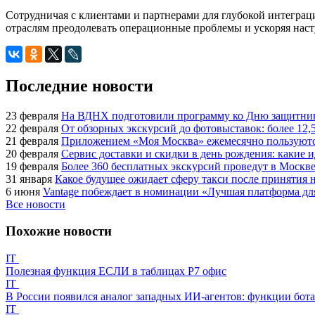
Сотрудничая с клиентами и партнерами для глубокой интегра
отраслям преодолевать операционные проблемы и ускоряя нас
Последние новости
23 февраля
На ВДНХ подготовили программу ко Дню защитник
22 февраля
От обзорных экскурсий до фотовыставок: более 12,
21 февраля
Приложением «Моя Москва» ежемесячно пользуются
20 февраля
Сервис доставки и скидки в день рождения: какие
19 февраля
Более 360 бесплатных экскурсий проведут в Москве
31 января
Какое будущее ожидает сферу такси после принятия н
6 июня
Vantage побеждает в номинации «Лучшая платформа для
Все новости
Похожие новости
IT
Полезная функция ЕСЛИ в таблицах Р7 офис
IT
В России появился аналог западных ИИ-агентов: функции бота 
IT