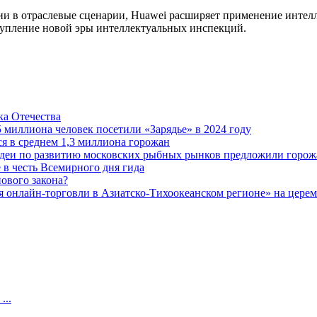
ции в отраслевые сценарии, Huawei расширяет применение инте
тупление новой эры интеллектуальных инспекций.
а Отечества
5 миллиона человек посетили «Зарядье» в 2024 году
 в среднем 1,3 миллиона горожан
 идеи по развитию московских рыбных рынков предложили горож
 в честь Всемирного дня гида
ового закона?
 онлайн-торговли в Азиатско-Тихоокеанском регионе» на церемо
...